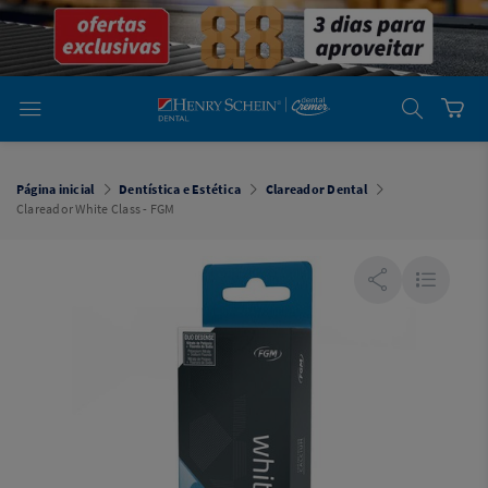
em
Dental
Cremer -
Henry Schein
Laboratório
Laboratório
Ajuda
Você está
em
Dental
Página inicial
Dentística e Estética
Clareador Dental
Cremer -
Clareador White Class - FGM
Henry Schein
Equipamentos
Equipamentos
Você está
em
Dental
Cremer
Simples
Dental
Software
Odontológico