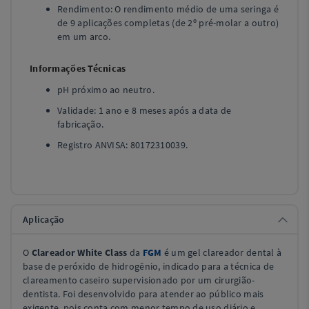
Rendimento: O rendimento médio de uma seringa é
de 9 aplicações completas (de 2º pré-molar a outro)
em um arco.
Informações Técnicas
pH próximo ao neutro.
Validade: 1 ano e 8 meses após a data de
fabricação.
Registro ANVISA: 80172310039.
Aplicação
O
Clareador White Class
da
FGM
é um gel clareador dental à
base de peróxido de hidrogênio, indicado para a técnica de
clareamento caseiro supervisionado por um cirurgião-
dentista. Foi desenvolvido para atender ao público mais
exigente, pois conta com menor tempo de uso diário e