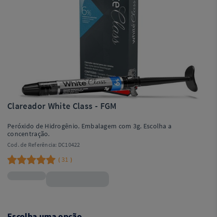
Clareador White Class - FGM
Peróxido de Hidrogênio. Embalagem com 3g. Escolha a
concentração.
Cod. de Referência:
DC10422
31
(
)
R$24,50
Escolha uma opção