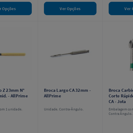
r Opções
Ver Opções
Ver 
o Z 23mm N°
Broca Largo CA 32mm -
Broca Carbi
nid. - AllPrime
AllPrime
Corte Rápid
CA - Jota
om 1 unidade.
Unidade. Contra-Ângulo.
Embalagem com
Contra Ângulo.
modelo.