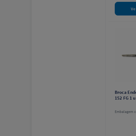
Ve
Broca End
152 FG 1 u
Embalagem c