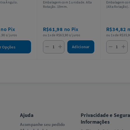
tra Ângulo.
Embalagem com 1 unidade. Alta
Embalagem com
Rotação. 19mm.
(Alta Rotação)
8
no Pix
R$61,98
no Pix
R$34,82
n
,90 s/ juros
ou 1x de R$63,90 s/ juros
ou 1x de R$35,9
Adicionar
r Opções
Ajuda
Privacidade e Segur
Informações
Acompanhe seu pedido