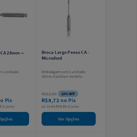
Broca Largo Peeso CA -
s CA 28mm –
Microdont
 1 unidade.
Embalagem com 1 unidade.
32mm. Escolha o modelo.
R$12,90
32% OFF
o Pix
R$8,72
no Pix
0 s/ juros
ou 1x de R$8,99 s/ juros
Opções
Ver Opções