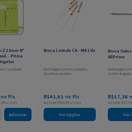
o Z 23mm N°
Broca Lentulo CA - MK Life
Broca Gate
nid. - Prima
AllPrime
Angelus
om 1 unidade.
Embalagem com 4 unidades.
Embalagem com
Escolha o modelo.
Contra-ângulo.
3
no Pix
R$41,61
no Pix
R$17,36
n
,90 s/ juros
ou 1x de R$42,90 s/ juros
ou 1x de R$17,9
Adicionar
Ver Opções
Ver 