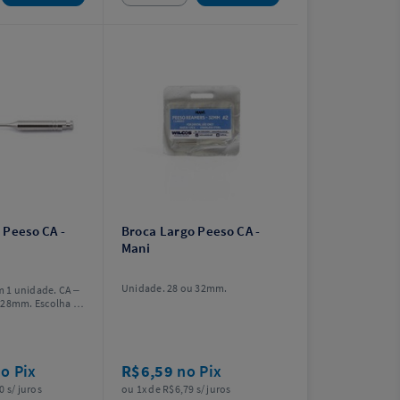
 Peeso CA -
Broca Largo Peeso CA -
Mani
Unidade. 28 ou 32mm.
 1 unidade. CA –
 28mm. Escolha o
o Pix
R$6,59
no Pix
0 s/ juros
ou 1x de R$6,79 s/ juros