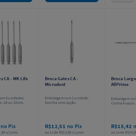
s CA - MK Life
Broca Gates CA -
Broca Largo
Microdont
AllPrime
om 6 unidades.
Embalagem com 1 unidade.
Embalagem com
o. 28 ou 32mm.
Escolha uma opção.
Contra Ângulo.
modelo.
6
no Pix
R$12,51
no Pix
R$15,42
n
,90 s/ juros
ou 1x de R$12,90 s/ juros
ou 1x de R$15,9