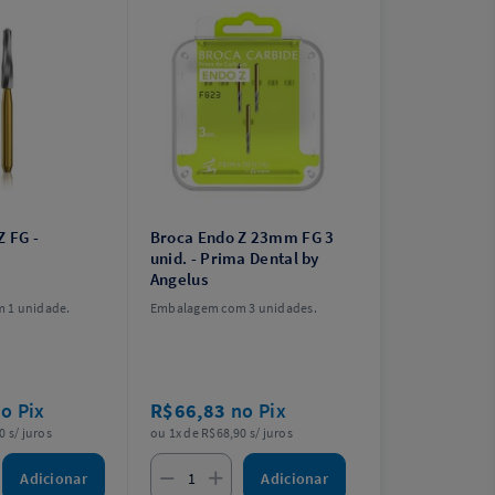
Z FG -
Broca Endo Z 23mm FG 3
unid. - Prima Dental by
Angelus
 1 unidade.
Embalagem com 3 unidades.
o Pix
R$66,83
no Pix
0 s/ juros
ou 1x de R$68,90 s/ juros
Adicionar
Adicionar