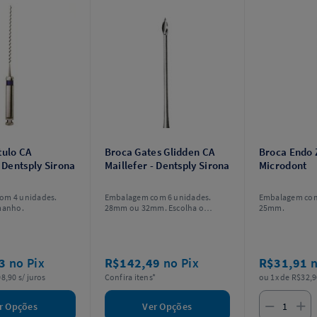
tulo CA
Broca Gates Glidden CA
Broca Endo 
- Dentsply Sirona
Maillefer - Dentsply Sirona
Microdont
om 4 unidades.
Embalagem com 6 unidades.
Embalagem com
manho.
28mm ou 32mm. Escolha o
25mm.
modelo.
63
no Pix
R$142,49
no Pix
R$31,91
n
8,90 s/ juros
Confira itens*
ou 1x de R$32,9
r Opções
Ver Opções