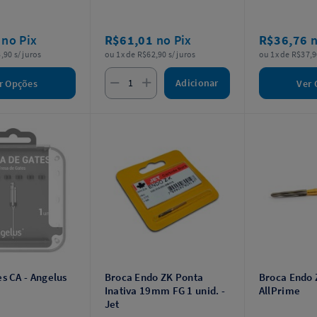
8
no Pix
R$61,01
no Pix
R$36,76
n
,90 s/ juros
ou 1x de R$62,90 s/ juros
ou 1x de R$37,9
Adicionar
r Opções
Ver 
s CA - Angelus
Broca Endo ZK Ponta
Broca Endo 
Inativa 19mm FG 1 unid. -
AllPrime
Jet