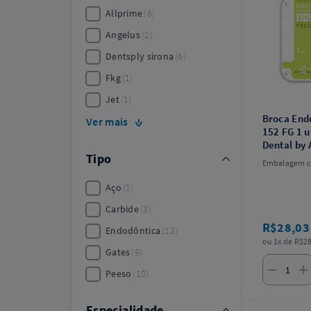
Allprime
6
Angelus
2
Dentsply sirona
6
Fkg
1
Jet
1
Broca End
Ver mais
152 FG 1 u
Dental by 
Tipo
Embalagem c
Aço
1
Carbide
3
R$28,0
Endodôntica
13
ou 1x de R$28
Gates
9
Peeso
10
Especialidade