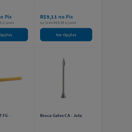
o Pix
R$9,11
no Pix
0 s/ juros
ou 1x de R$9,39 s/ juros
Opções
Ver Opções
Z FG -
Broca Gates CA - Jota