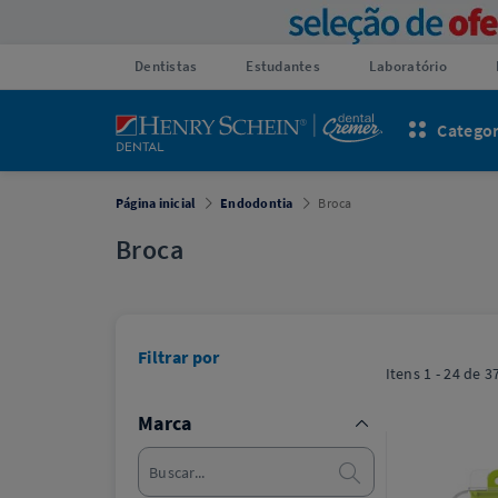
Dentistas
Estudantes
Laboratório
Categor
Página inicial
Endodontia
Broca
Broca
Filtrar por
Itens
1 - 24
de
3
Marca