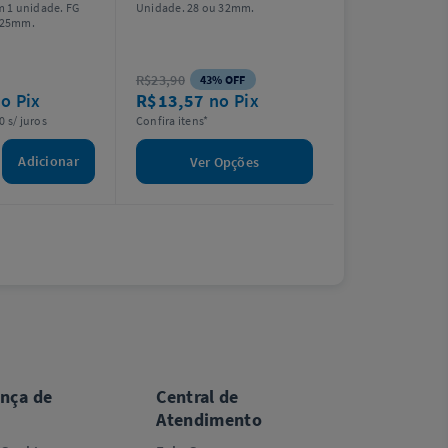
 1 unidade. FG
Unidade. 28 ou 32mm.
. 25mm.
R$23,90
43% OFF
o Pix
R$13,57
no Pix
0 s/ juros
Confira itens*
Adicionar
Ver Opções
ança de
Central de
Atendimento