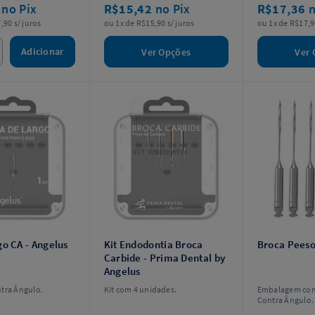
6
no Pix
R$15,42
no Pix
R$17,36
n
,90 s/ juros
ou 1x de R$15,90 s/ juros
ou 1x de R$17,9
Adicionar
Ver Opções
Ver 
o CA - Angelus
Kit Endodontia Broca
Broca Peeso
Carbide - Prima Dental by
Angelus
tra Ângulo.
Kit com 4 unidades.
Embalagem com
Contra Ângulo.