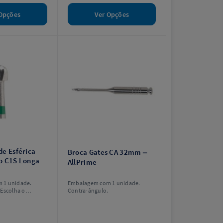
Opções
Ver Opções
de Esférica
Broca Gates CA 32mm –
o C1S Longa
AllPrime
 1 unidade.
Embalagem com 1 unidade.
 Escolha o
Contra-ângulo.