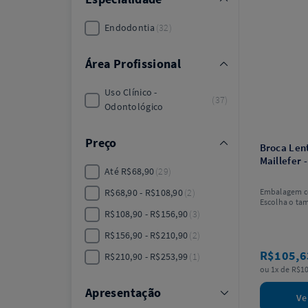
Endodontia
32
Área Profissional
Uso Clínico -
37
Odontológico
Preço
Broca Len
Maillefer 
Até R$68,90
29
R$68,90 - R$108,90
2
Embalagem c
Escolha o ta
R$108,90 - R$156,90
3
R$156,90 - R$210,90
2
R$105,
R$210,90 - R$253,99
1
ou 1x de R$10
Apresentação
Ve