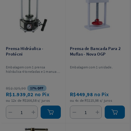
Prensa Hidráulica -
Prensa de Bancada Para 2
Protécni
Muflas - Nova OGP
Embalagem com 1 prensa
Embalagem com 1 unidade.
hidráulica 4 toneladas e 1 manual
de instruções.
R$2.325,90
17% OFF
R$1.939,02
no Pix
R$449,98
no Pix
ou 12x de R$166,58 s/ juros
ou 4x de R$115,98 s/ juros