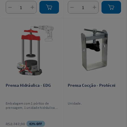
Prensa Hidráulica - EDG
Prensa Cocção - Protécni
Embalagem com 1 pórtico de
Unidade.
prensagem, 1 unidade hidráulica, 1
soquete 5/16, 1 chave sextavada
3/16, 2 parafusos allen sextavados
de fixação da unidade hidráulica, 4
R$2.747,90
43% OFF
parafusos de fixação na bancada