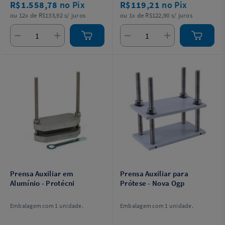
R$1.558,78
no Pix
R$119,21
no Pix
com porcas e 1 manual de
instruções.
ou 12x de R$133,92 s/ juros
ou 1x de R$122,90 s/ juros
Prensa Auxiliar em
Prensa Auxiliar para
Alumínio - Protécni
Prótese - Nova Ogp
Embalagem com 1 unidade.
Embalagem com 1 unidade.