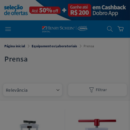
em
Dental
Cremer -
Henry Schein
Laboratório
Laboratório
Ajuda
Você está
Página inicial
Equipamentos Laboratoriais
Prensa
em
Dental
Cremer -
Prensa
Henry Schein
Equipamentos
Equipamentos
Filtrar
Você está
em
Dental
Cremer
Simples
Dental
Software
Odontológico