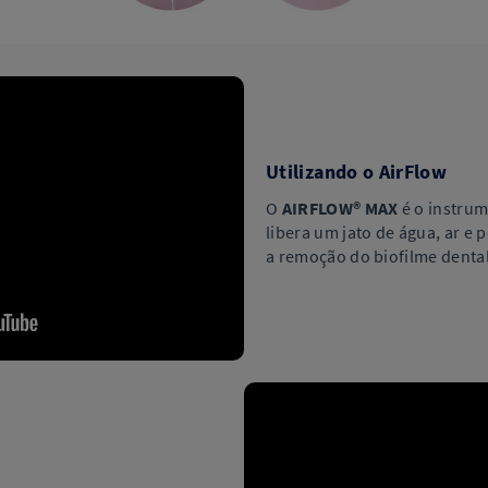
Utilizando o AirFlow
O
AIRFLOW® MAX
é o instru
libera um jato de água, ar e 
a remoção do biofilme dental