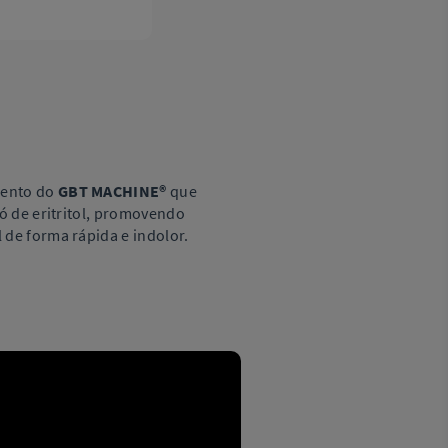
mento do
GBT MACHINE®
que
pó de eritritol, promovendo
 de forma rápida e indolor.