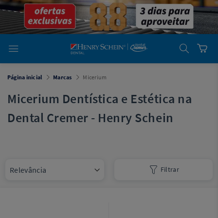
em
Dental
Cremer -
Henry Schein
Laboratório
Laboratório
Ajuda
Você está
Página inicial
Marcas
Micerium
em
Dental
Cremer -
Micerium Dentística e Estética na
Henry Schein
Equipamentos
Dental Cremer - Henry Schein
Equipamentos
Você está
em
Dental
Filtrar
Cremer
Simples
Dental
Software
Odontológico