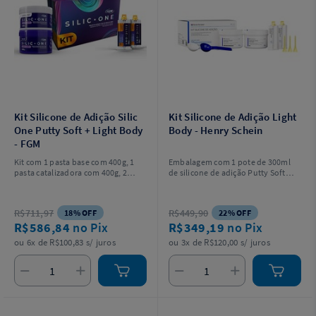
Kit Silicone de Adição Silic
Kit Silicone de Adição Light
One Putty Soft + Light Body
Body - Henry Schein
- FGM
Kit com 1 pasta base com 400g, 1
Embalagem com 1 pote de 300ml
pasta catalizadora com 400g, 2
de silicone de adição Putty Soft
cartuchos Light Body 50 ml, 12
base, 1 pote de 300ml de silicone
pontas misturadoras, 12 pontas
de adição catalisador, 2 colheres
intraorais e 2 colheres dosadoras.
plásticas dosadoras, 2 tubos
R$711,97
R$449,90
18% OFF
22% OFF
duplos de Light Body com 50ml
R$586,84
no Pix
R$349,19
no Pix
cada (25ml silicone de adição base
e 25ml de silicone de adição
ou 6x de R$100,83 s/ juros
ou 3x de R$120,00 s/ juros
catalisador cada tubo) e
adicionalmente com 3 pontas
misturadoras. Não acompanha
pistola aplicadora.