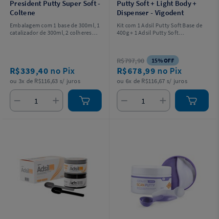
President Putty Super Soft -
Putty Soft + Light Body +
Coltene
Dispenser - Vigodent
Embalagem com 1 base de 300ml, 1
Kit com 1 Adsil Putty Soft Base de
catalizador de 300ml, 2 colheres
400g + 1 Adsil Putty Soft
medidoras e 1 manual de
Catalisador de 400g + 02 cartuchos
instrução.
com 50ml de Adsil Light Body + 02
pontas intraorais + 06 pontas
R$797,90
15% OFF
misturadoras + 02 colheres
R$339,40
no Pix
R$678,99
no Pix
medidoras + 1 pistola
dispensadora universal (padrão 1:1
ou 3x de R$116,63 s/ juros
ou 6x de R$116,67 s/ juros
/ 2:1).