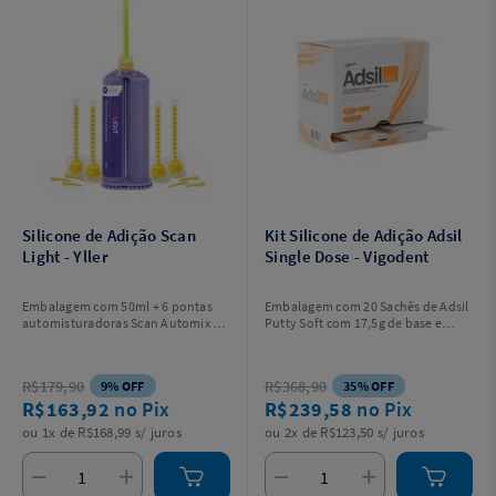
Silicone de Adição Scan
Kit Silicone de Adição Adsil
Light - Yller
Single Dose - Vigodent
Embalagem com 50ml + 6 pontas
Embalagem com 20 Sachês de Adsil
automisturadoras Scan Automix + 6
Putty Soft com 17,5g de base e
pontas intraorais.
17,5g de catalisador cada.
R$179,90
R$368,90
9% OFF
35% OFF
R$163,92
no Pix
R$239,58
no Pix
ou 1x de R$168,99 s/ juros
ou 2x de R$123,50 s/ juros