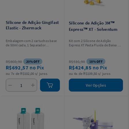
Silicone de Adição Gingifast
Silicone de Adição 3M™
Elastic - Zhermack
Express™ XT - Solventum
Embalagem com 2 cartuchos base
Kit com 2 Silicone de Adição
de 50ml cada, 1 Separador
Express XT Pasta Fluida de Baixa ou
(isolante) de 10ml, 12 pontas para
Média Viscosidade 50ml + 10
mistura amarelas e 12 pontas
pontas misturadoras amarelas.
intraorais amarelas.
R$860,90
R$516,90
20% OFF
18% OFF
R$692,57
no Pix
R$424,85
no Pix
ou 7x de R$102,00 s/ juros
ou 4x de R$109,50 s/ juros
Ver Opções