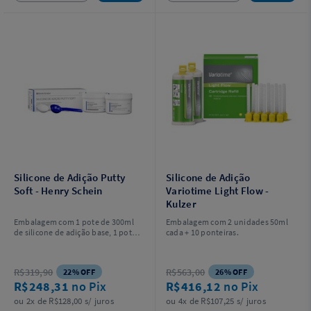
Silicone de Adição Putty
Silicone de Adição
Soft - Henry Schein
Variotime Light Flow -
Kulzer
Embalagem com 1 pote de 300ml
Embalagem com 2 unidades 50ml
de silicone de adição base, 1 pote
cada + 10 ponteiras.
de 300ml de silicone de adição
catalisador e 2 colheres plasticas
dosadoras.
R$319,90
R$563,00
22% OFF
26% OFF
R$248,31
no Pix
R$416,12
no Pix
ou 2x de R$128,00 s/ juros
ou 4x de R$107,25 s/ juros