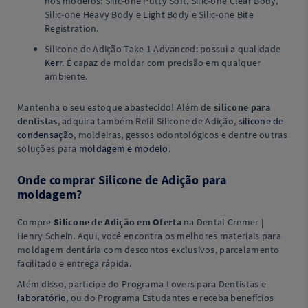
nos modelos: Silic-one Putty Soft, Silic-one Clear Body,
Silic-one Heavy Body e Light Body e Silic-one Bite
Registration.
Silicone de Adição Take 1 Advanced: possui a qualidade
Kerr
. É capaz de moldar com precisão em qualquer
ambiente.
Mantenha o seu estoque abastecido! Além de
silicone para
dentistas
, adquira também Refil Silicone de Adição,
silicone de
condensação
, moldeiras, gessos odontológicos e dentre outras
soluções para
moldagem e modelo
.
Onde comprar Silicone de Adição para
moldagem?
Compre
Silicone de Adição em Oferta
na Dental Cremer |
Henry Schein. Aqui, você encontra os melhores materiais para
moldagem dentária com descontos exclusivos, parcelamento
facilitado e entrega rápida.
Além disso, participe do Programa Lovers para Dentistas e
laboratório
, ou do Programa Estudantes e receba benefícios