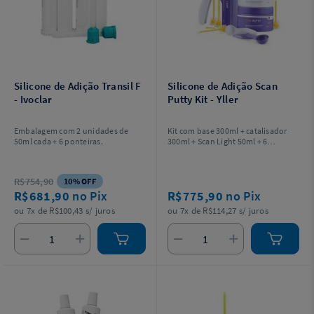
Silicone de Adição Transil F
Silicone de Adição Scan
- Ivoclar
Putty Kit - Yller
Embalagem com 2 unidades de
Kit com base 300ml + catalisador
50ml cada + 6 ponteiras.
300ml + Scan Light 50ml + 6
Ponteiras automisturadoras Scan
Automix + 6 Ponteiras intraorais + 2
colheres dosadoras + 1 Pistola
R$754,90
10% OFF
Aplicadora Universal.
R$681,90
no Pix
R$775,90
no Pix
ou 7x de R$100,43 s/ juros
ou 7x de R$114,27 s/ juros