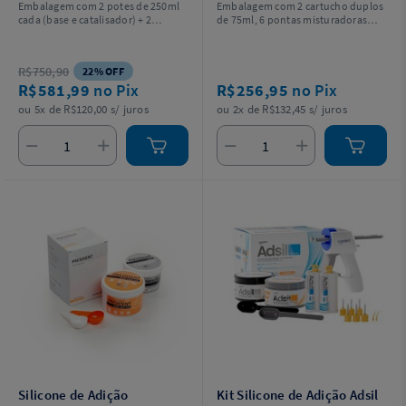
Embalagem com 2 potes de 250ml
Embalagem com 2 cartucho duplos
cada (base e catalisador) + 2
de 75ml, 6 pontas misturadoras
colheres misturadoras.
turquesa e 1 manual de instrução.
R$750,90
22% OFF
R$581,99
no Pix
R$256,95
no Pix
ou 5x de R$120,00 s/ juros
ou 2x de R$132,45 s/ juros
Silicone de Adição
Kit Silicone de Adição Adsil