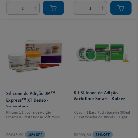
Kit Silicone de Adição
Silicone de Adição 3M™
Variotime Smart - Kulzer
Express™ XT Denso -
Solventum
Kit com 1 Silicone de Adição
Kit com 1 Easy Putty base de 300ml
Express XT Pasta Densa Soft 250ml +
+ 1 Catalisador de 300ml + 1 Light
1 Catalisadora 250ml + 2 colheres.
Flow de 50ml + 5 ponteiras
misturadoras + 2 colheres
dosadora e bolsa.
R$645,90
R$939,80
18% OFF
33% OFF