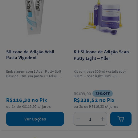
Silicone de Adição Adsil
Kit Silicone de Adição Scan
Pasta Vigodent
Putty Light – Yller
Embalagem com 1 Adsil Putty Soft
Kit com base 300ml + catalisador
Base de 53ml em pasta + 1 Adsil
300ml + Scan light 50ml + 6
Putty Soft Catalisador de 53ml em
ponteiras misturadoras Scan
pasta
Automix + 2 colheres dosadoras.
R$499,90
32% OFF
R$116,30
no Pix
R$338,52
no Pix
ou 1x de R$119,90 s/ juros
ou 3x de R$116,33 s/ juros
Ver Opções