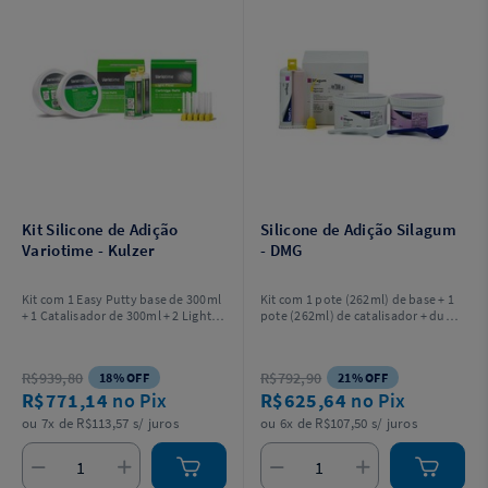
Kit Silicone de Adição
Silicone de Adição Silagum
Variotime - Kulzer
- DMG
Kit com 1 Easy Putty base de 300ml
Kit com 1 pote (262ml) de base + 1
+ 1 Catalisador de 300ml + 2 Light
pote (262ml) de catalisador + duas
Flow de 50ml + 10 ponteiras
colheres dosadoras + um cartucho
misturadoras + 2 colheres
com 50ml + 6 pontas misturadoras
dosadora e bolsa. Não acompanha
+ 6 pontas intraorais.
R$939,80
R$792,90
18% OFF
21% OFF
pistola aplicadora.
R$771,14
no Pix
R$625,64
no Pix
ou 7x de R$113,57 s/ juros
ou 6x de R$107,50 s/ juros