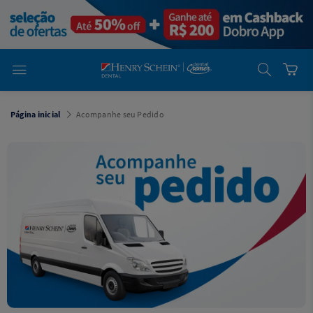
em
Dental
Cremer -
Henry Schein
Laboratório
Laboratório
Ajuda
Você está
em
Dental
Página inicial
Acompanhe seu Pedido
Cremer -
Henry Schein
Equipamentos
Equipamentos
Você está
em
Dental
Cremer
Simples
Dental
Software
Odontológico