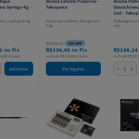
fique
Resina Estelite Posterior -
Resina Palf
a Syringe 4g -
Tokuyama
Omnichroma 
1ml - Toku
m 1 seringa de 4g.
Supra-nanométrica. Seringa com
Embalagem com 
4,2g.
1ml.
R$508,90
33% OFF
10
no Pix
R$339,49
no Pix
R$186,1
4,98 s/ juros
ou 3x de R$116,66 s/ juros
ou 1x de R$191,
Adicionar
Ver Opções