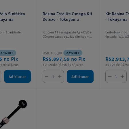
Pelo Sintético
Resina Estelite Omega Kit
Kit Resina E
okuyama
Deluxe - Tokuyama
- Tokuyama
om 1 unidade.
Kit com 11 seringas de 4g + DVD e
Embalagem com
CD com casos e guias clínicos +
4g cada (W1, W2
Escala de Cores customizável e
estratificável e pincel artístico.
R$8.105,90
27% OFF
27% OFF
05
no Pix
R$5.897,59
no Pix
R$2.913,
7,99 s/ juros
ou 12x de R$506,67 s/ juros
ou 12x de R$250
Adicionar
Adicionar