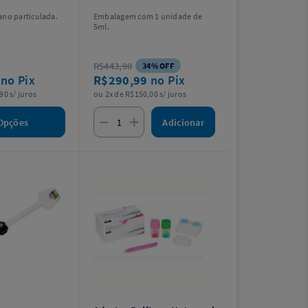
ano particulada.
Embalagem com 1 unidade de
5ml.
R$443,90
34% OFF
6
no Pix
R$290,99
no Pix
90 s/ juros
ou 2x de R$150,00 s/ juros
Adicionar
Opções