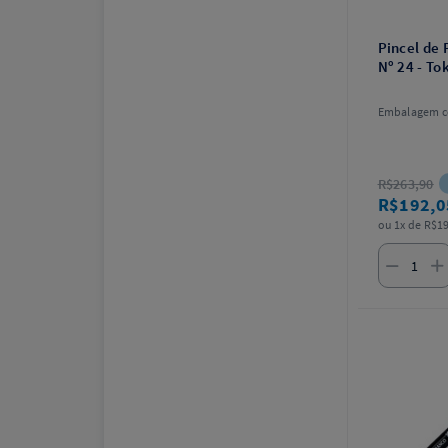
Pincel de 
Nº 24 - T
Embalagem c
R$263,90
R$192,
ou 1x de R$19