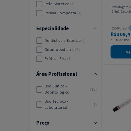
Pelo Sintético
1
Embalagem c
(3,8g). Escolh
Resina Composta
9
Especialidade
R$500,90
R$309,
Dentística e Estética
6
ou 3x de R$10
Odontopediatria
7
Ve
Prótese Fixa
1
Área Profissional
Uso Clínico -
12
Odontológico
Uso Técnico -
1
Laboratorial
Preço