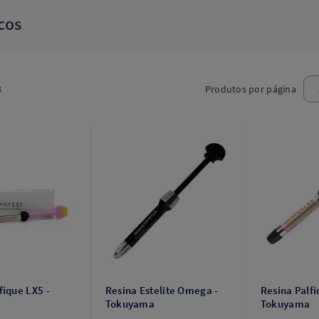
cos
3
Produtos por página
fique LX5 -
Resina Estelite Omega -
Resina Palfi
Tokuyama
Tokuyama