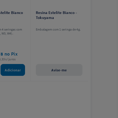
stelite Bianco
Resina Estelite Bianco -
Tokuyama
 4 seringas com
Embalagem com 1 seringa de 4g.
, W3, W4).
78
no Pix
,33 s/ juros
Adicionar
Avise-me