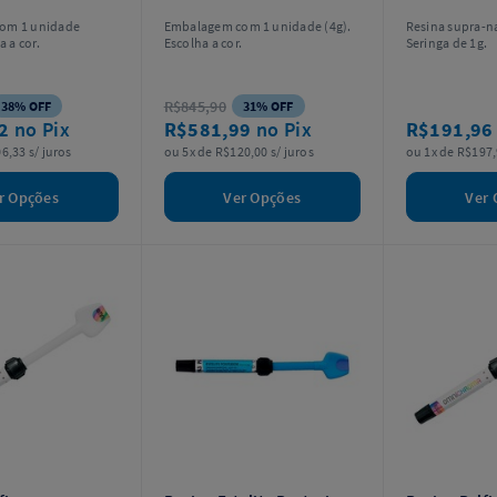
om 1 unidade
Embalagem com 1 unidade (4g).
Resina supra-n
a a cor.
Escolha a cor.
Seringa de 1g.
R$845,90
38% OFF
31% OFF
42
no Pix
R$581,99
no Pix
R$191,9
6,33 s/ juros
ou 5x de R$120,00 s/ juros
ou 1x de R$197,
r Opções
Ver Opções
Ver 