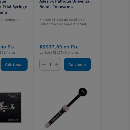
ique
Adesivo Palfique Universal
Trial Syringe
Bond - Tokuyama
yama
1 seringa de
Kit com 1 frasco de bond A de
5ml, 1 frasco de bond B de 5ml,
25 microaplicadores descartáveis
finos, 1 recipiente misturador e 5
recipientes misturadores
descartáveis.
4
no Pix
R$937,89
no Pix
90 s/ juros
ou 9x de R$107,43 s/ juros
Adicionar
Adicionar