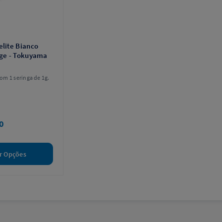
elite Bianco
nge - Tokuyama
m 1 seringa de 1g.
0
r Opções