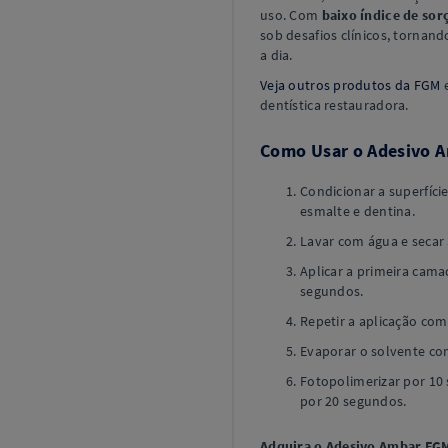
uso. Com
baixo índice de sor
sob desafios clínicos, tornand
a dia.
Veja outros produtos da FGM
e
dentística restauradora.
Como Usar o Adesivo 
Condicionar a superfíci
esmalte e dentina.
Lavar com água e secar 
Aplicar a primeira cam
segundos.
Repetir a aplicação co
Evaporar o solvente com
Fotopolimerizar por 10 
por 20 segundos.
Adquira o Adesivo Ambar FG