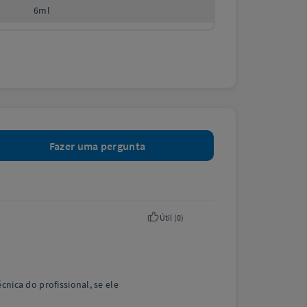
6ml
Fazer uma pergunta
Útil (
0
)
nica do profissional, se ele