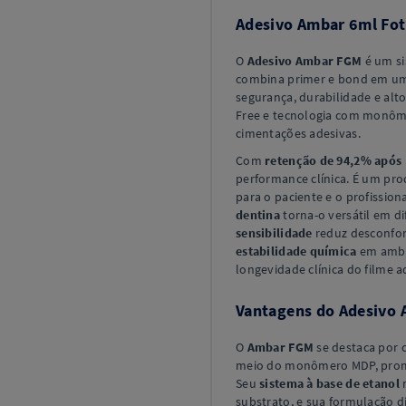
Adesivo Ambar 6ml Fot
O
Adesivo Ambar FGM
é um si
combina primer e bond em um 
segurança, durabilidade e alt
Free e tecnologia com monôm
cimentações adesivas.
Com
retenção de 94,2% após
performance clínica. É um pr
para o paciente e o profission
dentina
torna-o versátil em di
sensibilidade
reduz desconfor
estabilidade química
em ambi
longevidade clínica do filme a
Vantagens do Adesivo
O
Ambar FGM
se destaca por
meio do monômero MDP, promo
Seu
sistema à base de etanol
m
substrato, e sua formulação d