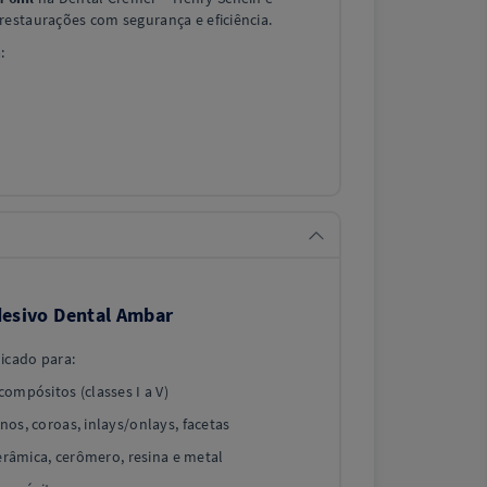
restaurações com segurança e eficiência.
:
Adesivo Dental Ambar
icado para:
ompósitos (classes I a V)
os, coroas, inlays/onlays, facetas
cerâmica, cerômero, resina e metal