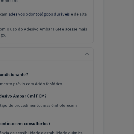
ompósitos
uscam
adesivos odontológicos duráveis
e de alta
 com o uso do Adesivo Ambar FGM e acesse mais
ogo.
ondicionante?
amento prévio com ácido fosfórico.
Adesivo Ambar 6ml FGM?
 tipo de procedimento, mas 6ml oferecem
contínuo em consultórios?
ência de sensibilidade e estabilidade química