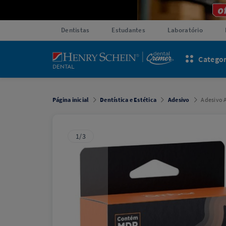
Dentistas
Estudantes
Laboratório
Categor
Página inicial
Dentística e Estética
Adesivo
Adesivo 
1/3