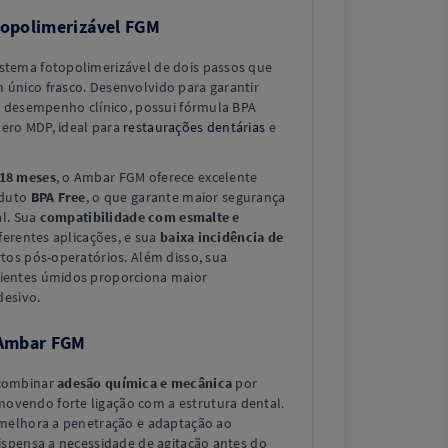
opolimerizável FGM
stema fotopolimerizável de dois passos que
único frasco. Desenvolvido para garantir
o desempenho clínico, possui fórmula BPA
ero MDP, ideal para
restaurações dentárias
e
 18 meses
, o Ambar FGM oferece excelente
oduto
BPA Free
, o que garante maior segurança
al. Sua
compatibilidade com esmalte e
ferentes aplicações, e sua
baixa incidência de
tos pós-operatórios. Além disso, sua
entes úmidos proporciona maior
desivo.
 Ambar FGM
 combinar
adesão química e mecânica
por
vendo forte ligação com a estrutura dental.
elhora a penetração e adaptação ao
ispensa a necessidade de agitação antes do