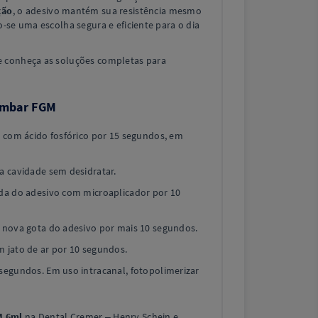
ção
, o adesivo mantém sua resistência mesmo
o-se uma escolha segura e eficiente para o dia
 conheça as soluções completas para
Ambar FGM
e com ácido fosfórico por 15 segundos, em
a cavidade sem desidratar.
ada do adesivo com microaplicador por 10
m nova gota do adesivo por mais 10 segundos.
 jato de ar por 10 segundos.
segundos. Em uso intracanal, fotopolimerizar
M 6ml
na Dental Cremer – Henry Schein e