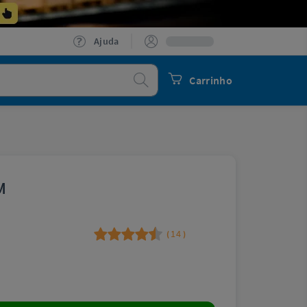
Ajuda
Procurar
Carrinho
M
14
(
)