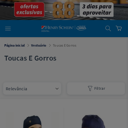
em
Dental
Cremer -
Henry Schein
Laboratório
Laboratório
Ajuda
Você está
Página inicial
Vestuário
Toucas E Gorros
em
Dental
Cremer -
Toucas E Gorros
Henry Schein
Equipamentos
Equipamentos
Filtrar
Você está
em
Dental
Cremer
Simples
Dental
Software
Odontológico