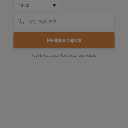
Select time
Provid
Númer
Me ligue depois
Software DentalCAD Core
Software Millbox Eco 5A
(Licença de uso) - Exocad
Imes Edition - Dental
Você já é a pessoa
4
a solicitar uma ligação
Cremer
Unidade.
1 licença
Solicitar Contato
Solicitar Contato