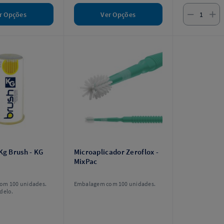
r Opções
Ver Opções
Kg Brush - KG
Microaplicador Zeroflox -
MixPac
om 100 unidades.
Embalagem com 100 unidades.
delo.