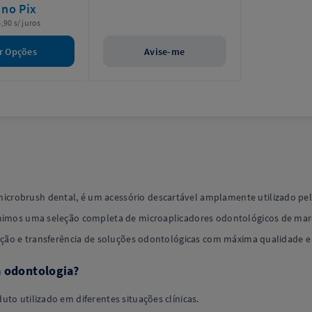
9
no Pix
,90 s/ juros
r Opções
Avise-me
robrush dental, é um acessório descartável amplamente utilizado pelos
eunimos uma seleção completa de microaplicadores odontológicos de mar
ação e transferência de soluções odontológicas com máxima qualidade e e
a odontologia?
to utilizado em diferentes situações clínicas.