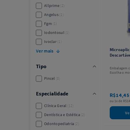
Allprime
2
Angelus
1
Fgm
1
Iodontosul
1
Ivoclar
1
Microapli
Ver mais
Descartáve
Tipo
Embalagem c
Escolha o mo
Pincel
8
Especialidade
R$14,4
ou 1x de R$14
Clínica Geral
12
Ve
Dentística e Estética
2
Odontopediatria
2