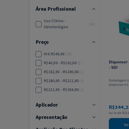
Área Profissional
Uso Clínico -
14
Odontológico
Preço
Até R$46,99
10
Dispenser
R$46,99 - R$102,90
1
- SDI
R$102,90 - R$180,90
1
R$180,90 - R$211,90
1
Embalagem c
dispenser e 1
unidades de 
R$211,90 - R$354,90
1
modelo.
Aplicador
R$344,
ou 3x de R$11
Apresentação
Ve