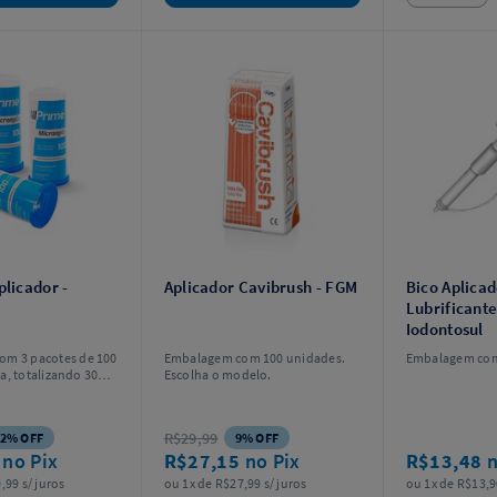
plicador -
Aplicador Cavibrush - FGM
Bico Aplicad
Lubrificante
Iodontosul
m 3 pacotes de 100
Embalagem com 100 unidades.
Embalagem com
a, totalizando 300
Escolha o modelo.
colha o modelo.
R$29,99
2% OFF
9% OFF
9
no Pix
R$27,15
no Pix
R$13,48
n
,99 s/ juros
ou 1x de R$27,99 s/ juros
ou 1x de R$13,9