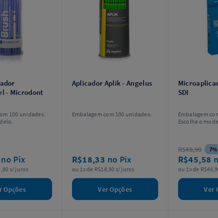
cador
Aplicador Aplik - Angelus
Microaplicad
l - Microdont
SDI
om 100 unidades.
Embalagem com 100 unidades.
Embalagem com
delo.
Escolha o mode
R$48,90
7%
5
no Pix
R$18,33
no Pix
R$45,58
n
,90 s/ juros
ou 1x de R$18,90 s/ juros
ou 1x de R$46,9
r Opções
Ver Opções
Ver 