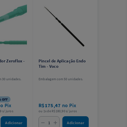
or Zeroflox -
Pincel de Aplicação Endo
Tim - Voco
 30 unidades.
Embalagem com 50 unidades.
% OFF
o Pix
R$175,47
no Pix
9 s/ juros
ou 1x de R$180,90 s/ juros
Adicionar
Adicionar