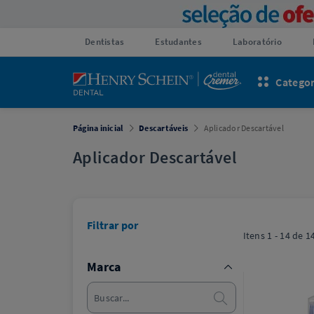
Dentistas
Estudantes
Laboratório
Categor
Página inicial
Descartáveis
Aplicador Descartável
Aplicador Descartável
Filtrar por
Itens
1 - 14
de
1
Marca