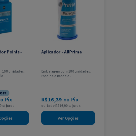
or Points -
Aplicador - AllPrime
 100 unidades.
Embalagem com 100 unidades.
lo.
Escolha o modelo.
 OFF
o Pix
R$16,39
no Pix
9 s/ juros
ou 1x de R$16,90 s/ juros
Opções
Ver Opções