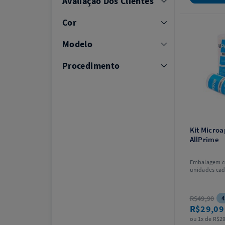
Avaliação Dos Clientes
Cor
Modelo
Procedimento
Kit Microa
AllPrime
Embalagem co
unidades cad
unidades. Es
R$49,90
4
R$29,0
ou 1x de R$29