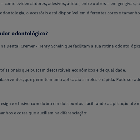
 – como evidenciadores, adesivos, ácidos, entre outros – em gengivas, sup
 odontologia, o acessório está disponível em diferentes cores e tamanhos,
cador odontológico?
a Dental Cremer - Henry Schein que facilitam a sua rotina odontológic
rofissionais que buscam descartáveis econômicos e de qualidade.
absorventes, que permitem uma aplicação simples e rápida. Pode ser adqu
design exclusivo com dobra em dois pontos, facilitando a aplicação até
manhos e cores que auxiliam na diferenciação: