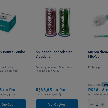
 & Points Combo
Aplicador Technobrush -
Microaplicad
Vigodent
MixPac
om 1 caixa
Embalagem com 100 unidades.
Embalagem com
 caixa com 400
Escolha o modelo.
Points. Escolha o
R$32,90
20
25
no Pix
R$33,85
no Pix
R$26,18
n
8,30 s/ juros
ou 1x de R$34,90 s/ juros
ou 1x de R$26,9
r Opções
Ver Opções