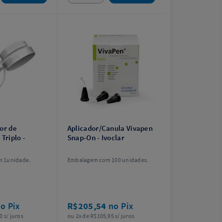
or de
Aplicador/Canula Vivapen
 Triplo -
Snap-On - Ivoclar
 1unidade.
Embalagem com 100 unidades.
o Pix
R$205,54
no Pix
0 s/ juros
ou 2x de R$105,95 s/ juros