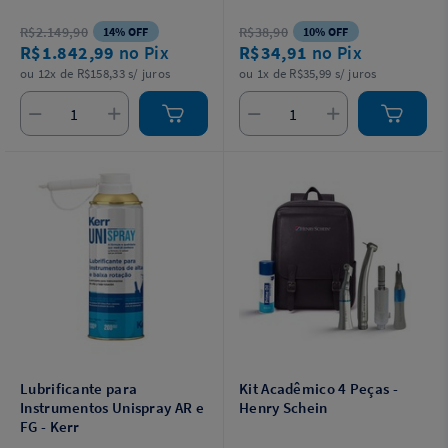
Óleo Lubrificante Odontolub,
adaptador do Contra-Ângulo AR
R$2.149,90
R$38,90
14% OFF
10% OFF
para Brocas FG e case e estojos
R$1.842,99
no Pix
R$34,91
no Pix
individuais. Acompanha saca
broca.
ou 12x de R$158,33 s/ juros
ou 1x de R$35,99 s/ juros
Lubrificante para
Kit Acadêmico 4 Peças -
Instrumentos Unispray AR e
Henry Schein
FG - Kerr