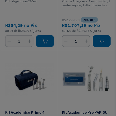
Embalagem com 200ml.
Kit com 1 peça reta, 1 micromotor, 1
contra ângulo, 1 alta rotação Push
Button Spray Triplo, 1 óleo
lubrificante de 200ml com bico
aplicador alta e baixa rotação e 1
R$2.299,90
26% OFF
mochila. Não acompanha estojo.
R$84,29
no Pix
R$1.707,19
no Pix
ou 1x de R$86,90 s/ juros
ou 12x de R$146,67 s/ juros
Kit Acadêmico Prime 4
Kit Acadêmico Pro PAP-SU