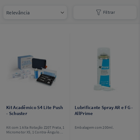
Filtrar
Kit Acadêmico S4 Lite Push
Lubrificante Spray AR e FG -
- Schuster
AllPrime
Kit com 1 Alta Rotação Z20T Prata, 1
Embalagem com 200ml.
Micromotor X5, 1 Contra-Ângulo
T15 e 1 Peça Reta P5. Acompanha