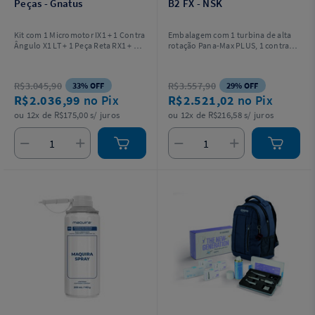
Peças - Gnatus
B2 FX - NSK
Kit com 1 Micromotor IX1 + 1 Contra
Embalagem com 1 turbina de alta
Ângulo X1 LT + 1 Peça Reta RX1 + 1
rotação Pana-Max PLUS, 1 contra
Alta Rotação AX1 NT Push Botton
ângulo de baixa rotação FX23, 1
(PB) + 1 Nécessaire e 1 Lubrificante.
micromotor pneumático FX205, 1
peça reta FX65 e acessórios.
R$3.045,90
R$3.557,90
33% OFF
29% OFF
R$2.036,99
no Pix
R$2.521,02
no Pix
ou 12x de R$175,00 s/ juros
ou 12x de R$216,58 s/ juros