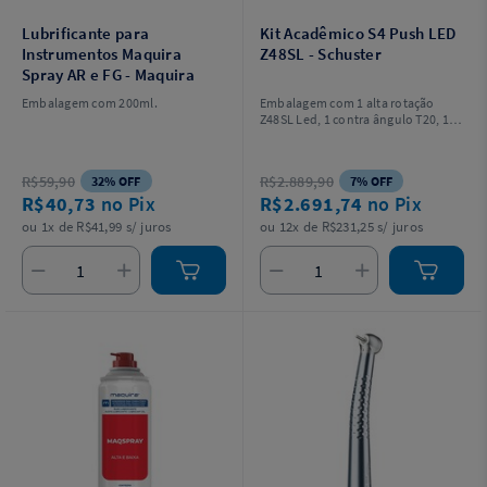
Lubrificante para
Kit Acadêmico S4 Push LED
Instrumentos Maquira
Z48SL - Schuster
Spray AR e FG - Maquira
Embalagem com 200ml.
Embalagem com 1 alta rotação
Z48SL Led, 1 contra ângulo T20, 1
peça reta P10, 1 micromotor X10, 1
saca brocas, 1 estojo do kit, 1
adaptador de brocas FG, 1 óleo
R$59,90
R$2.889,90
32% OFF
7% OFF
lubrificante de 200ml e 1 mochila
R$40,73
no Pix
R$2.691,74
no Pix
odontobag.
ou 1x de R$41,99 s/ juros
ou 12x de R$231,25 s/ juros