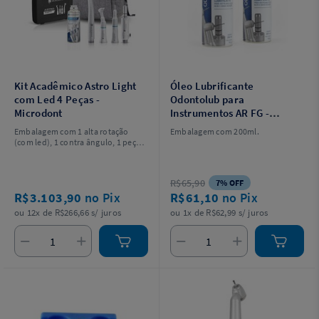
Kit Acadêmico Astro Light
Óleo Lubrificante
com Led 4 Peças -
Odontolub para
Microdont
Instrumentos AR FG -
Schuster
Embalagem com 1 alta rotação
Embalagem com 200ml.
(com led), 1 contra ângulo, 1 peça
reta, 1 micromotor, 1 maleta, 1
mochila e 1 lubrificante de 250ml.
R$65,90
7% OFF
R$3.103,90
no Pix
R$61,10
no Pix
ou 12x de R$266,66 s/ juros
ou 1x de R$62,99 s/ juros