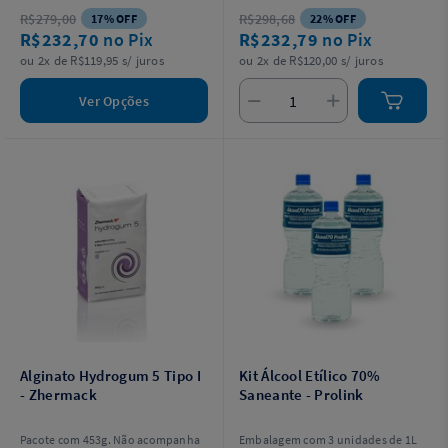
acondicionados em carpules
R$279,00
R$298,68
17% OFF
22% OFF
(tubetes) com 1,8ml cada.
R$232,70
no Pix
R$232,79
no Pix
Embalagem com 50 tubetes.
ou 2x de R$119,95 s/ juros
ou 2x de R$120,00 s/ juros
Ver Opções
Alginato Hydrogum 5 Tipo I
Kit Álcool Etílico 70%
- Zhermack
Saneante - Prolink
Pacote com 453g. Não acompanha
Embalagem com 3 unidades de 1L