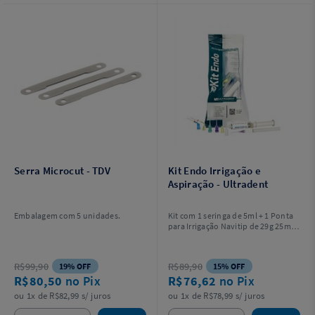
Serra Microcut - TDV
Kit Endo Irrigação e
Aspiração - Ultradent
Embalagem com 5 unidades.
Kit com 1 seringa de 5ml + 1 Ponta
para Irrigação Navitip de 29g 25mm
+ 1 Ponta para Irrigação Navitip 29g
21mm + 1 Ponta de Aspiração
Capillary Tip 0,48mm (0.019) + 1
R$99,90
R$89,90
19% OFF
15% OFF
Ponta de Aspiração Capillary Tip
R$80,50
no Pix
R$76,62
no Pix
0,36mm (0.014) + 1 Ponta de
Aplicação White Mac Tip + 1
ou 1x de R$82,99 s/ juros
ou 1x de R$78,99 s/ juros
Adaptador Luer Vacuum + 1 Agulha
para Irrigação Endo-Eze Irrigator