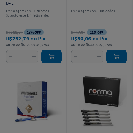
DFL
Embalagem com 50 tubetes.
Embalagem com 5 unidades.
Solução estéril injetável de
Cloridrato de Articaína 4%
(40mg/ml) e Epinefrina 1:200.000
(5µg/ml), acondicionados em
R$266,79
R$37,90
13% OFF
21% OFF
carpules (tubetes) com 1,8ml cada.
R$232,79
no Pix
R$30,06
no Pix
ou 2x de R$120,00 s/ juros
ou 1x de R$30,99 s/ juros