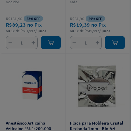
medidor.
cada.
R$131,90
R$31,90
32% OFF
39% OFF
R$89,23
no Pix
R$19,39
no Pix
ou 1x de R$91,99 s/ juros
ou 1x de R$19,99 s/ juros
Anestésico Articaína
Placa para Moldeira Cristal
Articaine 4% 1:200.000 -
Redonda 1mm - Bio-Art