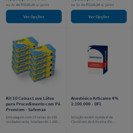
ou 2x de R$120,00 s/ juros
ou 1x de R$129,99 s/ juros
Ver Opções
Ver Opções
Kit 10 Caixas Luva Látex
Anestésico Articaine 4%
para Procedimento com Pó
1:100.000 - DFL
Premium - Safemax
Embalagem com 10 caixas de 100
Solução estéril injetável de
unidades cada, totalizando 1.000
Cloridrato de Articaína 4%
unidades. Escolha o tamanho.
(40mg/ml) com Epinefrina
1:100.000, (10µg/ml),