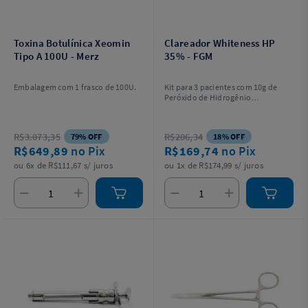
Toxina Botulínica Xeomin
Clareador Whiteness HP
Tipo A 100U - Merz
35% - FGM
Embalagem com 1 frasco de 100U.
Kit para 3 pacientes com 10g de
Peróxido de Hidrogênio
Concentrado + 5g de Espessante +
2g de Neutralize de solução
neutralizante do peróxido +
R$3.073,35
R$206,34
79% OFF
18% OFF
espátula e placa para preparo do
R$649,89
no Pix
R$169,74
no Pix
gel + Instruções para o profissional
+ 2g de Top Dam azul + 6 ponteiras.
ou 6x de R$111,67 s/ juros
ou 1x de R$174,99 s/ juros