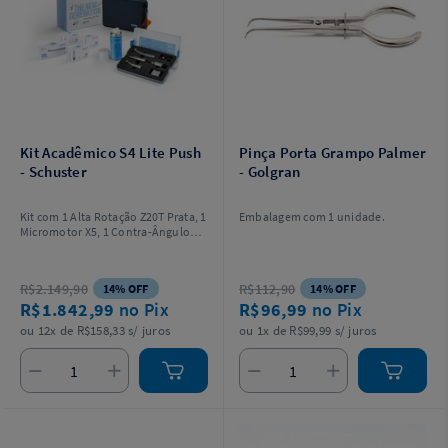
Kit Acadêmico S4 Lite Push
Pinça Porta Grampo Palmer
- Schuster
- Golgran
Kit com 1 Alta Rotação Z20T Prata, 1
Embalagem com 1 unidade.
Micromotor X5, 1 Contra-Ângulo
T15 e 1 Peça Reta P5. Acompanha
Óleo Lubrificante Odontolub,
adaptador do Contra-Ângulo AR
R$2.149,90
R$112,90
14% OFF
14% OFF
para Brocas FG e case e estojos
R$1.842,99
no Pix
R$96,99
no Pix
individuais. Acompanha saca
broca.
ou 12x de R$158,33 s/ juros
ou 1x de R$99,99 s/ juros