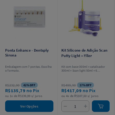
Ponta Enhance - Dentsply
Kit Silicone de Adição Scan
Sirona
Putty Light – Yller
Embalagem com 7 pontas. Escolha
Kit com base 300ml + catalisador
o formato.
300ml + Scan light 50ml + 6
ponteiras misturadoras Scan
Automix + 2 colheres dosadoras.
R$232,90
R$499,90
42% OFF
17% OFF
R$135,79
no Pix
R$417,09
no Pix
ou 1x de R$139,99 s/ juros
ou 4x de R$107,50 s/ juros
Ver Opções