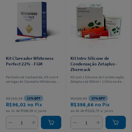
Kit Clareador Whiteness
Kit Intro Silicone de
Perfect 22% - FGM
Condensação Zetaplus -
Zhermack
Peróxido de Carbamida. Kit com 4
Kit com 1 Silicone de Condensação
seringas de Clareador Whiteness
Zetaplus de 900ml + 1 Silicone de
Perfect 22% com 3g cada + 4
Condensação Oranwash L Fluido
ponteiras para aplicação do gel + 2
de 140ml + 1 Silicone de
placas em vinil com 1 mm de
Condensação com Catalisador
R$110,34
R$628,90
13% OFF
37% OFF
espessura para confecção das
Indurent Gel de 60 ml + 1 Bloco de
R$96,02
no Pix
R$398,66
no Pix
moldeiras + 1 estojo para guardar
Espatulação.
as moldeiras + instruções para o
ou 1x de R$98,99 s/ juros
ou 4x de R$102,75 s/ juros
profissional e o paciente.