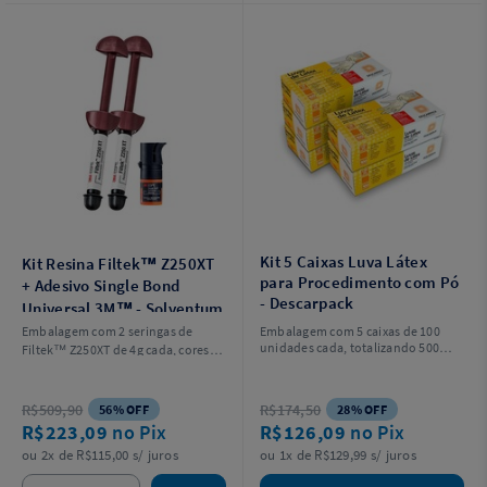
Kit 5 Caixas Luva Látex
Kit Resina Filtek™ Z250XT
para Procedimento com Pó
+ Adesivo Single Bond
- Descarpack
Universal 3M™ - Solventum
Embalagem com 2 seringas de
Embalagem com 5 caixas de 100
unidades cada, totalizando 500
Filtek™ Z250XT de 4g cada, cores
unidades. Escolha o tamanho.
A2 e A3, sendo 1 de cada e 1 frasco
de Adesivo Single Bond Universal
3ml.
R$509,90
R$174,50
56% OFF
28% OFF
R$223,09
no Pix
R$126,09
no Pix
ou 2x de R$115,00 s/ juros
ou 1x de R$129,99 s/ juros