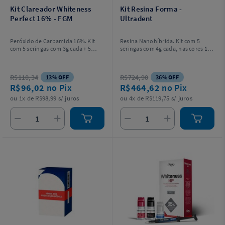
Kit Clareador Whiteness
Kit Resina Forma -
Perfect 16% - FGM
Ultradent
Peróxido de Carbamida 16%. Kit
Resina Nanohíbrida. Kit com 5
com 5 seringas com 3g cada + 5
seringas com 4g cada, nas cores 1
ponteiras para aplicação do gel + 2
A1B + 2 A2B + 1 A3B + 1 A3,5B.
placas em vinil com 1mm de
espessura para confecção das
R$110,34
R$724,90
13% OFF
36% OFF
moldeiras + 1 estojo para guardar
R$96,02
no Pix
R$464,62
no Pix
as moldeiras + Instruções para o
profissional e o paciente.
ou 1x de R$98,99 s/ juros
ou 4x de R$119,75 s/ juros