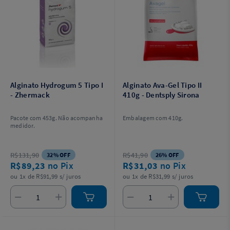
Alginato Hydrogum 5 Tipo I
Alginato Ava-Gel Tipo II
- Zhermack
410g - Dentsply Sirona
Pacote com 453g. Não acompanha
Embalagem com 410g.
medidor.
R$131,90
R$41,90
32% OFF
26% OFF
R$89,23
no Pix
R$31,03
no Pix
ou 1x de R$91,99 s/ juros
ou 1x de R$31,99 s/ juros