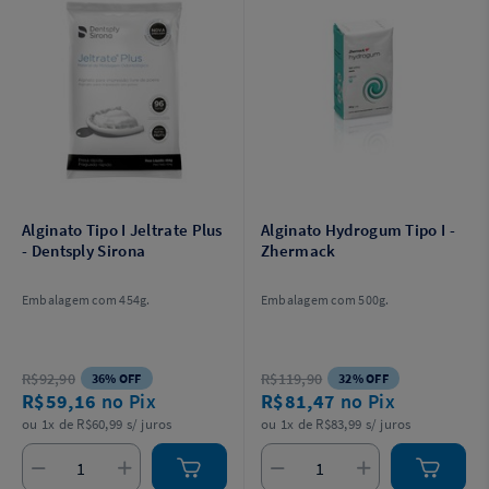
Alginato Tipo I Jeltrate Plus
Alginato Hydrogum Tipo I -
- Dentsply Sirona
Zhermack
Embalagem com 454g.
Embalagem com 500g.
R$92,90
R$119,90
36% OFF
32% OFF
R$59,16
no Pix
R$81,47
no Pix
ou 1x de R$60,99 s/ juros
ou 1x de R$83,99 s/ juros