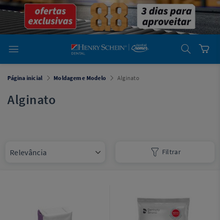
em
Dental
Cremer -
Henry Schein
Laboratório
Laboratório
Ajuda
Você está
Página inicial
Moldagem e Modelo
Alginato
em
Dental
Cremer -
Alginato
Henry Schein
Equipamentos
Equipamentos
Filtrar
Você está
em
Dental
Cremer
Simples
Dental
Software
Odontológico