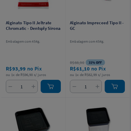
Alginato Tipo II Jeltrate
Alginato Impreceed Tipo II -
Chromatic - Dentsply Sirona
GC
Embalagem com 454g.
Embalagem com 454g.
R$88,90
31% OFF
R$93,99
no Pix
R$61,10
no Pix
ou 1x de R$96,90 s/ juros
ou 1x de R$62,99 s/ juros