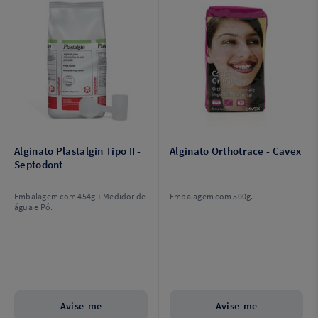
Alginato Plastalgin Tipo II -
Alginato Orthotrace - Cavex
Septodont
Embalagem com 454g + Medidor de
Embalagem com 500g.
água e Pó.
Avise-me
Avise-me