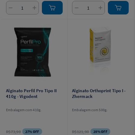
Alginato Perfil Pro Tipo II
Alginato Orthoprint Tipo I -
410g - Vigodent
Zhermack
Embalagem com 410g.
Embalagem com 500g.
R$73,90
R$121,90
27% OFF
28% OFF