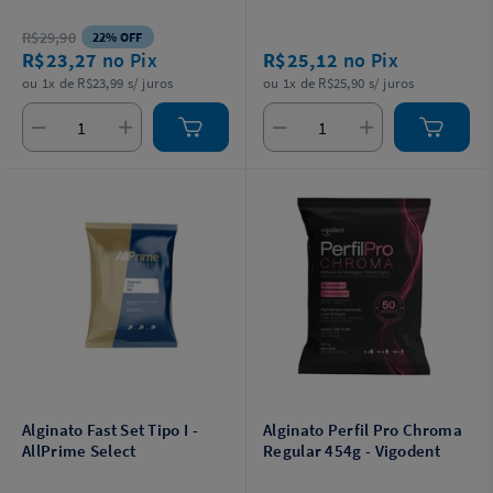
R$29,90
22% OFF
R$23,27
no Pix
R$25,12
no Pix
ou 1x de R$23,99 s/ juros
ou 1x de R$25,90 s/ juros
Alginato Fast Set Tipo I -
Alginato Perfil Pro Chroma
AllPrime Select
Regular 454g - Vigodent