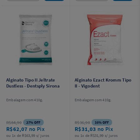
Alginato Tipo II Jeltrate
Alginato Ezact Kromm Tipo
Dustless - Dentsply Sirona
II - Vigodent
Embalagem com 410g.
Embalagem com 410g.
R$84,90
R$36,90
27% OFF
16% OFF
R$62,07
no Pix
R$31,03
no Pix
ou 1x de R$63,99 s/ juros
ou 1x de R$31,99 s/ juros