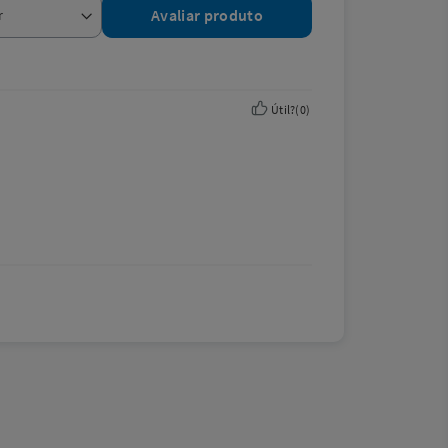
Avaliar produto
Útil?
(
0
)