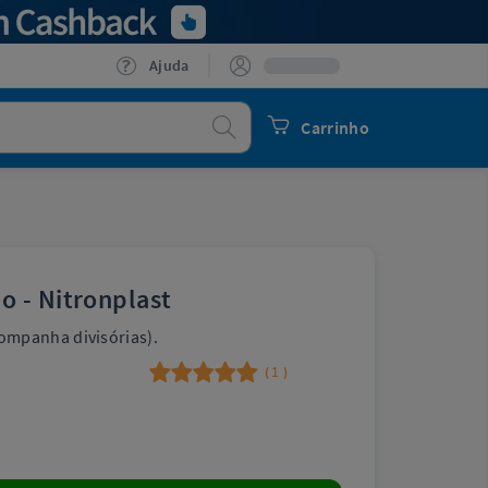
Ajuda
Procurar
Carrinho
 - Nitronplast
mpanha divisórias).
1
(
)