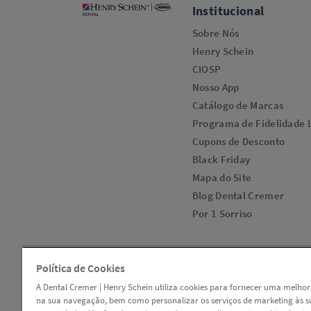
Institucional
Sobre Nós
Henry Schein
CIOSP
Nosso App
Catálogo de Marcas
Programa de Fidelidade L
Cupons de Desconto
Black Friday
Mapa do Site
Blog Dental Cremer
Por 1 Sorriso
Política de Cookies
A Dental Cremer | Henry Schein utiliza cookies para fornecer uma melhor
na sua navegação, bem como personalizar os serviços de marketing às s