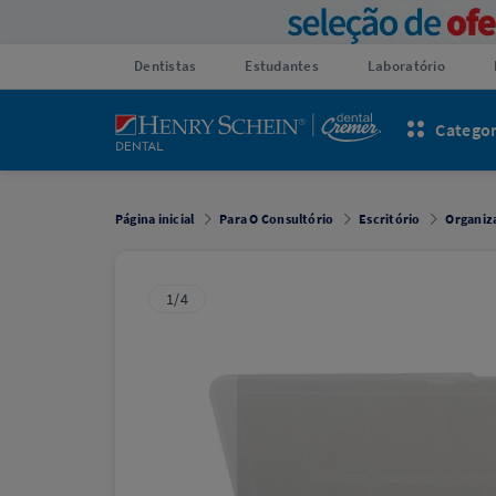
Dentistas
Estudantes
Laboratório
Categor
Página inicial
Para O Consultório
Escritório
Organiz
1/4