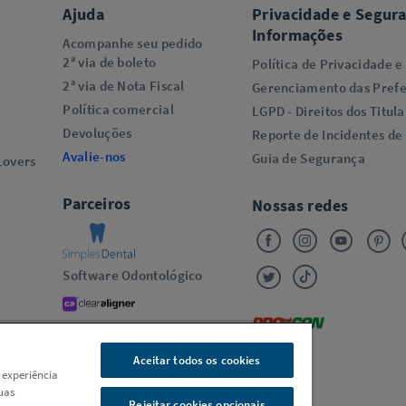
Ajuda
Privacidade e Segur
Informações
Acompanhe seu pedido
2ª via de boleto
Política de Privacidade e
2ª via de Nota Fiscal
Gerenciamento das Prefe
Política comercial
LGPD - Direitos dos Titula
Devoluções
Reporte de Incidentes de
Avalie-nos
Guia de Segurança
overs​
Parceiros
Nossas redes
Software Odontológico
Alinhadores Transparentes
Oral-B
Aceitar todos os cookies
 experiência
uas
Rejeitar cookies opcionais