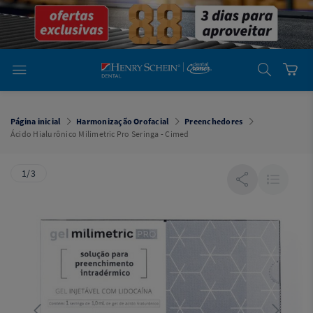
em
Dental
Cremer -
Henry Schein
Laboratório
Laboratório
Ajuda
Você está
em
Dental
Página inicial
Harmonização Orofacial
Preenchedores
Cremer -
Ácido Hialurônico Milimetric Pro Seringa - Cimed
Henry Schein
Equipamentos
1/3
Equipamentos
Você está
em
Dental
Cremer
Simples
Dental
Software
Odontológico