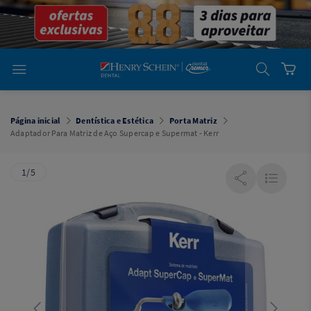
em
Dental
Cremer -
Henry Schein
Laboratório
Laboratório
Ajuda
Você está
em
Dental
Página inicial
Dentística e Estética
Porta Matriz
Cremer -
Adaptador Para Matriz de Aço Supercap e Supermat - Kerr
Henry Schein
Equipamentos
1/5
Equipamentos
Você está
em
Dental
Cremer
Simples
Dental
Software
Odontológico