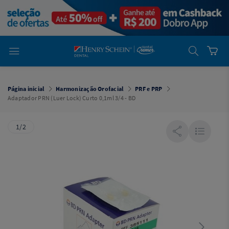
em
Dental
Cremer -
Henry Schein
Laboratório
Laboratório
Ajuda
Você está
em
Dental
Página inicial
Harmonização Orofacial
PRF e PRP
Cremer -
Adaptador PRN (Luer Lock) Curto 0,1ml 3/4 - BD
Henry Schein
Equipamentos
1/2
Equipamentos
Você está
em
Dental
Cremer
Simples
Dental
Software
Odontológico