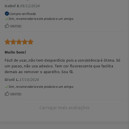
Isabel S.
09/12/2024
Compra verificada
Sim, recomendaria este produto a um amigo.
Útil?
(
0
)
Muito bom!
Fácil de usar, não tem desperdício pois a consistência é ótima. Só
um passo, não usa adesivo. Tem cor fluorescente que facilita
demais ao remover o aparelho. Sou fã.
Giseli L.
17/10/2024
Sim, recomendaria este produto a um amigo.
Útil?
(
0
)
Carregar mais avaliações