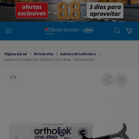
em
Dental
Cremer -
Henry Schein
Laboratório
Laboratório
Ajuda
Você está
em
Dental
Página inicial
Ortodontia
Adesivo Ortodôntico
Cremer -
Adesivo Ortodôntico Ortholink One Step - Orthometric
Henry Schein
Equipamentos
1/3
Equipamentos
Você está
em
Dental
Cremer
Simples
Dental
Software
Odontológico