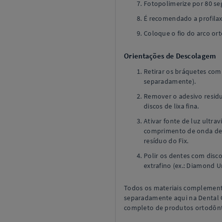
Fotopolimerize por 80 s
É recomendado a profila
Coloque o fio do arco or
Orientações de Descolagem
Retirar os bráquetes com 
separadamente).
Remover o adesivo resid
discos de lixa fina.
Ativar fonte de luz ultr
comprimento de onda de 
resíduo do Fix.
Polir os dentes com disco
extrafino (ex.: Diamond U
Todos os materiais complement
separadamente aqui na Dental C
completo de produtos ortodônt