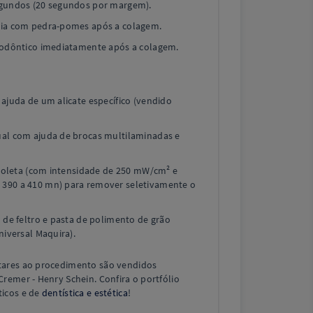
egundos (20 segundos por margem).
xia com pedra-pomes após a colagem.
todôntico imediatamente após a colagem.
ajuda de um alicate específico (vendido
ual com ajuda de brocas multilaminadas e
avioleta (com intensidade de 250 mW/cm² e
390 a 410 mn) para remover seletivamente o
 de feltro e pasta de polimento de grão
niversal Maquira).
ares ao procedimento são vendidos
remer - Henry Schein. Confira o portfólio
icos e de
dentística e estética
!