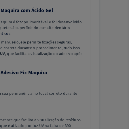
 Maquira com Ácido Gel
aquira é fotopolimerizável e foi desenvolvido
uetes à superfície do esmalte dentário
nticos
.
 manuseio, ele permite fixações seguras,
o correta durante o procedimento, tudo isso
 UV
, que facilita a visualização do adesivo após
 Adesivo Fix Maquira
ra sua permanência no local correto durante
cente que facilita a visualização de resíduos
ue é ativado por luz UV na faixa de 390-