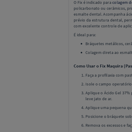
O Fix é indicado para
colagem d
policarbonato ou cerâmicos, pr
esmalte dental. Acompanha áci
prévio da estrutura dental, pe
com excelente controle de apli
É ideal para:
Bráquetes metálicos, cer
Colagem direta ao esmalt
Como Usar o Fix Maquira (Pas
Faça a profilaxia com p
Isole o campo operatório
Aplique o Ácido Gel 37% 
leve jato de ar.
Aplique uma pequena qua
Posicione o bráquete so
Remova os excessos e faç