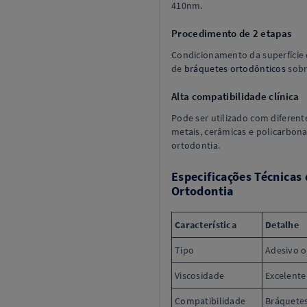
410nm.
Procedimento de 2 etapas
Condicionamento da superfície 
de
bráquetes ortodônticos
sobre
Alta compatibilidade clínica
Pode ser utilizado com diferent
metais, cerâmicas e policarbon
ortodontia.
Especificações Técnicas
Ortodontia
Característica
Detalhe
Tipo
Adesivo o
Viscosidade
Excelente
Compatibilidade
Bráquetes