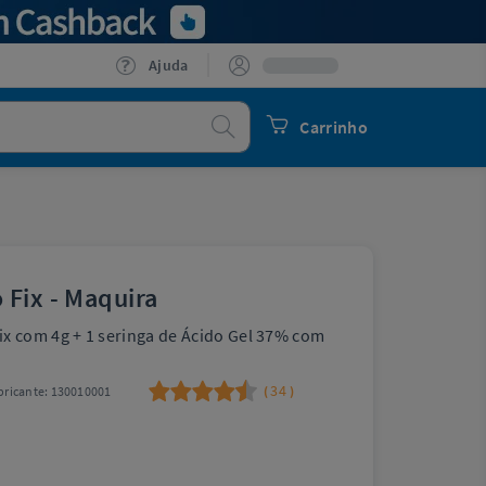
Ajuda
Procurar
Carrinho
 Fix - Maquira
x com 4g + 1 seringa de Ácido Gel 37% com
34
ricante:
130010001
(
)