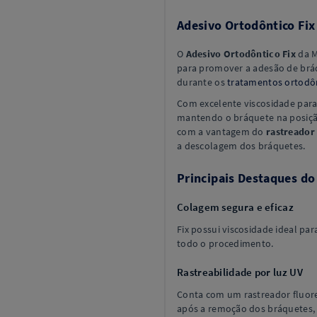
Adesivo Ortodôntico Fix
O
Adesivo Ortodôntico Fix
da M
para promover a adesão de bráq
durante os
tratamentos ortodô
Com excelente viscosidade para
mantendo o bráquete na posiçã
com a vantagem do
rastreador
a descolagem dos bráquetes.
Principais Destaques do
Colagem segura e eficaz
Fix possui viscosidade ideal pa
todo o procedimento.
Rastreabilidade por luz UV
Conta com um rastreador fluores
após a remoção dos bráquetes, q