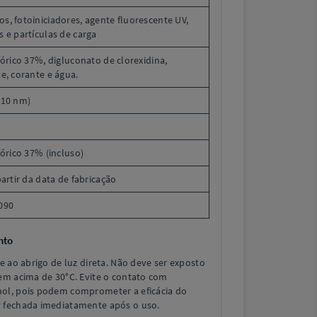
, fotoiniciadores, agente fluorescente UV,
 e partículas de carga
fórico 37%, digluconato de clorexidina,
e, corante e água.
410 nm)
fórico 37% (incluso)
artir da data de fabricação
090
nto
e ao abrigo de luz direta. Não deve ser exposto
em acima de 30°C. Evite o contato com
ol, pois podem comprometer a eficácia do
 fechada imediatamente após o uso.