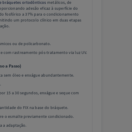
e bráquetes ortodônticos
metálicos, de
oporcionando adesão eficaz à superfície do
do fosfórico a 37% para o condicionamento
rmitindo um protocolo clínico em duas etapas
cação.
âmicos ou de policarbonato.
e com rastreamento pós-tratamento via luz UV.
so a Passo)
asta sem óleo e enxágue abundantemente.
.
por 15 a 30 segundos, enxágue e seque com
ntidade do FIX na base do bráquete.
bre o esmalte previamente condicionado.
a a adaptação.