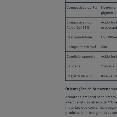
Composição do Fix
Monômeros
pigmentos
Composição do
Ácido fos
Ácido Gel 37%
espessant
Rastreabilidade
UV (390–
Fotopolimerizável
Sim
Condicionamento
Ácido fos
Validade
2 anos a p
Registro ANVISA
80322400
Orientações de Armazename
Armazene em local seco, fresco 
a temperaturas abaixo de 4°C n
materiais que contenham eugen
produto. A embalagem deve ser