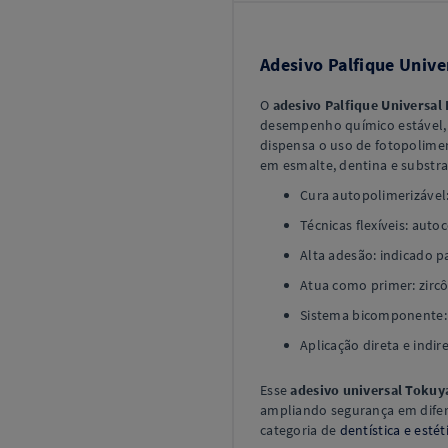
Adesivo Palfique Univ
O
adesivo Palfique Universa
desempenho químico estável, 
dispensa o uso de fotopolimer
em esmalte, dentina e substra
Cura autopolimerizável: 
Técnicas flexíveis: auto
Alta adesão: indicado p
Atua como primer: zircôn
Sistema bicomponente:
Aplicação direta e indi
Esse
adesivo universal Toku
ampliando segurança em difer
categoria de
dentística e estét