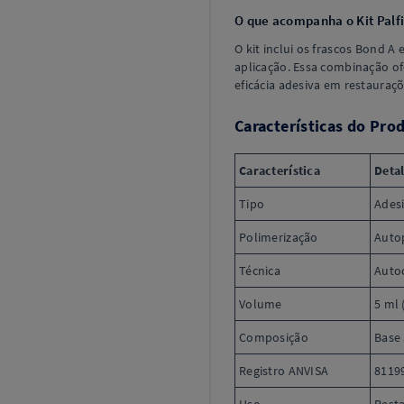
O que acompanha o Kit Palf
O kit inclui os frascos Bond 
aplicação. Essa combinação o
eficácia adesiva em restauraçõ
Características do Pro
Característica
Deta
Tipo
Ades
Polimerização
Auto
Técnica
Autoc
Volume
5 ml 
Composição
Base 
Registro ANVISA
8119