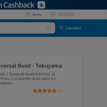
Ajuda
Procurar
Carrinho
iversal Bond - Tokuyama
5ml, 1 frasco de bond B de 5ml, 25
finos, 1 recipiente misturador e 5
rtáveis.
4
(
)