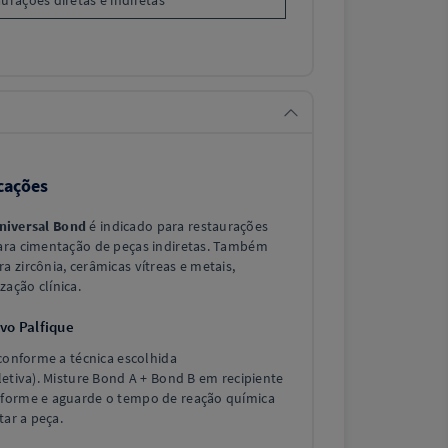
urações diretas e indiretas
cações
niversal Bond
é indicado para restaurações
ara cimentação de peças indiretas. Também
 zircônia, cerâmicas vítreas e metais,
ação clínica.
vo Palfique
 conforme a técnica escolhida
letiva). Misture Bond A + Bond B em recipiente
iforme e aguarde o tempo de reação química
tar a peça.