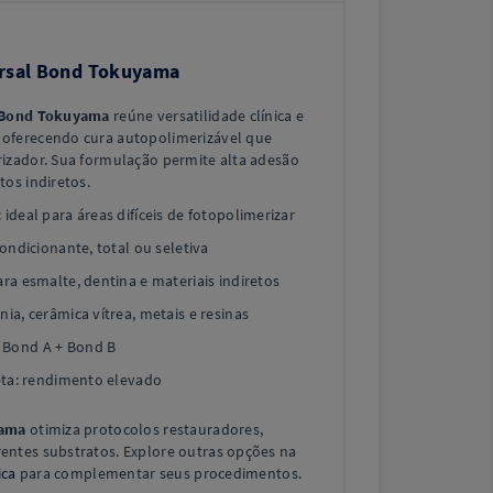
ersal Bond Tokuyama
l Bond Tokuyama
reúne versatilidade clínica e
oferecendo cura autopolimerizável que
izador. Sua formulação permite alta adesão
tos indiretos.
ideal para áreas difíceis de fotopolimerizar
condicionante, total ou seletiva
ara esmalte, dentina e materiais indiretos
ia, cerâmica vítrea, metais e resinas
 Bond A + Bond B
reta: rendimento elevado
yama
otimiza protocolos restauradores,
entes substratos. Explore outras opções na
ica
para complementar seus procedimentos.