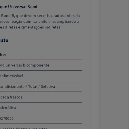
ique Universal Bond
A e Bond B, que devem ser misturados antes da
ferece reação química uniforme, ampliando a
es diretas e cimentações indiretas.
duto
lhes
ivo universal bicomponente
polimerizável
ondicionante / Total / Seletiva
(cada frasco)
alcoólica
9279029