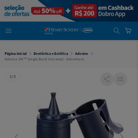
em
Dental
Cremer -
Henry Schein
Laboratório
Laboratório
Ajuda
Você está
em
Dental
Página inicial
Dentística e Estética
Adesivo
Cremer -
Adesivo 3M™ Single Bond Universal - Solventum
Henry Schein
Equipamentos
1/3
Equipamentos
Você está
em
Dental
Cremer
Simples
Dental
Software
Odontológico