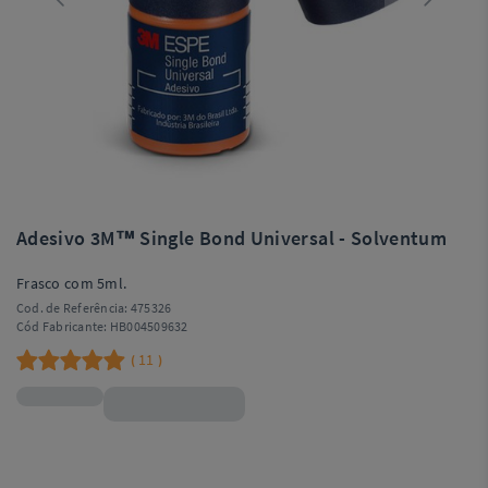
Adesivo 3M™ Single Bond Universal - Solventum
Frasco com 5ml.
Cod. de Referência:
475326
Cód Fabricante:
HB004509632
11
(
)