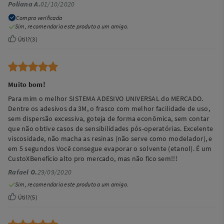
Poliana A.
01/10/2020
Compra verificada
Sim, recomendaria este produto a um amigo.
Útil?
(
3
)
Muito bom!
Para mim o melhor SISTEMA ADESIVO UNIVERSAL do MERCADO.
Dentre os adesivos da 3M, o frasco com melhor facilidade de uso,
sem dispersão excessiva, goteja de forma econômica, sem contar
que não obtive casos de sensibilidades pós-operatórias. Excelente
viscosidade, não macha as resinas (não serve como modelador), e
em 5 segundos Você consegue evaporar o solvente (etanol). É um
CustoXBenefício alto pro mercado, mas não fico sem!!!
Rafael O.
29/09/2020
Sim, recomendaria este produto a um amigo.
Útil?
(
5
)