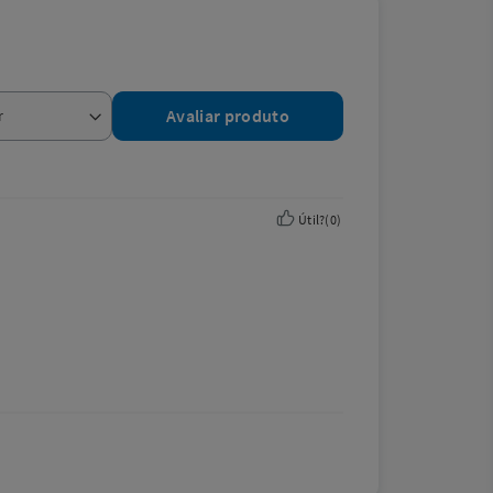
Avaliar produto
Útil?
(
0
)