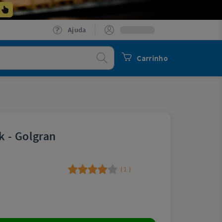
Ajuda
Procurar
Carrinho
 - Golgran
1
(
)