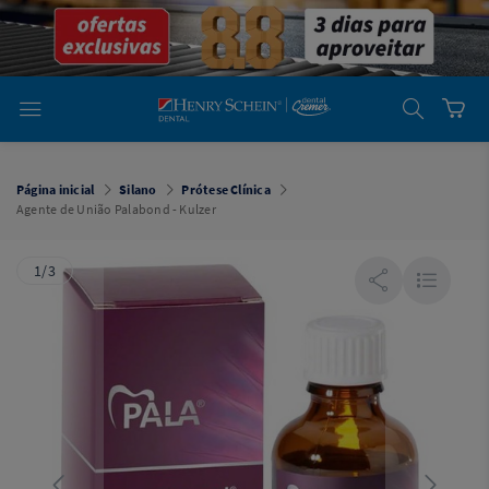
em
Dental
Cremer -
Henry Schein
Laboratório
Laboratório
Ajuda
Você está
em
Dental
Página inicial
Silano
Prótese Clínica
Cremer -
Agente de União Palabond - Kulzer
Henry Schein
Equipamentos
1/3
Equipamentos
Você está
em
Dental
Cremer
Simples
Dental
Software
Odontológico