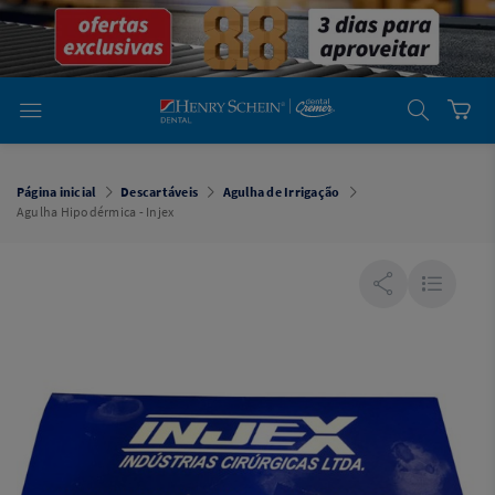
em
Dental
Cremer -
Henry Schein
Laboratório
Laboratório
Ajuda
Você está
em
Dental
Página inicial
Descartáveis
Agulha de Irrigação
Cremer -
Agulha Hipodérmica - Injex
Henry Schein
Equipamentos
Equipamentos
Você está
em
Dental
Cremer
Simples
Dental
Software
Odontológico