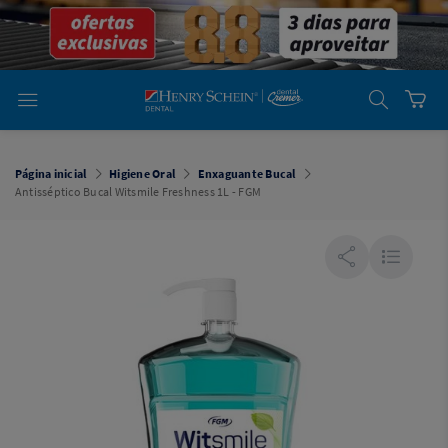
em
Dental
Cremer -
Henry Schein
Laboratório
Laboratório
Ajuda
Você está
em
Dental
Página inicial
Higiene Oral
Enxaguante Bucal
Cremer -
Antisséptico Bucal Witsmile Freshness 1L - FGM
Henry Schein
Equipamentos
Equipamentos
Você está
em
Dental
Cremer
Simples
Dental
Software
Odontológico