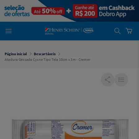
em
Dental
Cremer -
Henry Schein
Laboratório
Laboratório
Ajuda
Você está
em
Dental
Página inicial
Descartáveis
Cremer -
Atadura Gessada Cysne Tipo Tela 10cm x 3m - Cremer
Henry Schein
Equipamentos
Equipamentos
Você está
em
Dental
Cremer
Simples
Dental
Software
Odontológico