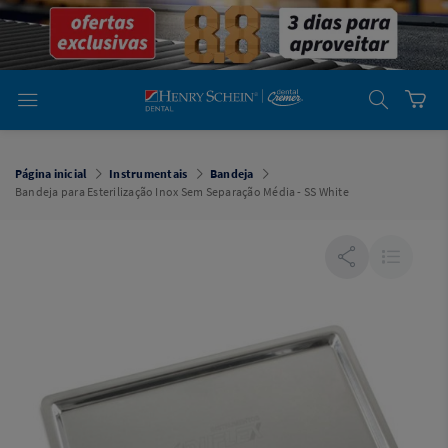
em
Dental
Cremer -
Henry Schein
Laboratório
Laboratório
Ajuda
Você está
em
Dental
Página inicial
Instrumentais
Bandeja
Cremer -
Bandeja para Esterilização Inox Sem Separação Média - SS White
Henry Schein
Equipamentos
Equipamentos
Você está
em
Dental
Cremer
Simples
Dental
Software
Odontológico