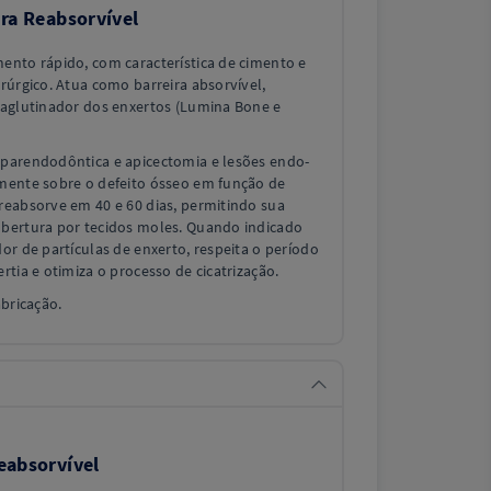
ira Reabsorvível
ento rápido, com característica de cimento e
rúrgico. Atua como barreira absorvível,
 aglutinador dos enxertos (Lumina Bone e
parendodôntica e apicectomia e lesões endo-
mente sobre o defeito ósseo em função de
reabsorve em 40 e 60 dias, permitindo sua
bertura por tecidos moles. Quando indicado
or de partículas de enxerto, respeita o período
rtia e otimiza o processo de cicatrização.
abricação.
eabsorvível