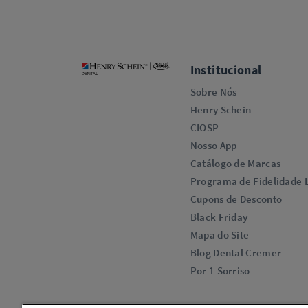
Institucional
Sobre Nós
Henry Schein
CIOSP
Nosso App
Catálogo de Marcas
Programa de Fidelidade L
Cupons de Desconto
Black Friday
Mapa do Site
Blog Dental Cremer
Por 1 Sorriso