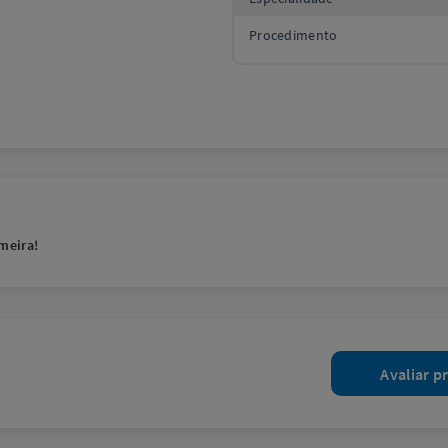
Procedimento
meira!
Avaliar p