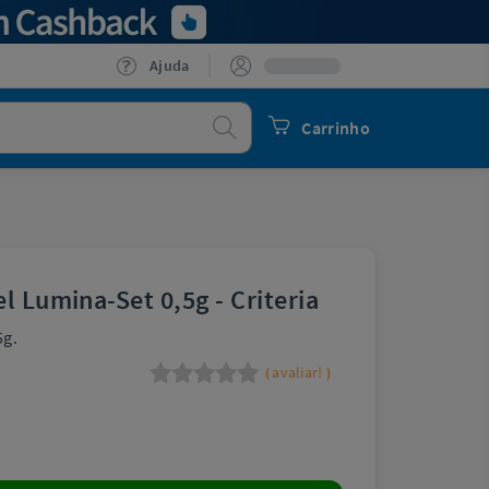
Ajuda
Procurar
Carrinho
l Lumina-Set 0,5g - Criteria
5g.
avaliar!
(
)