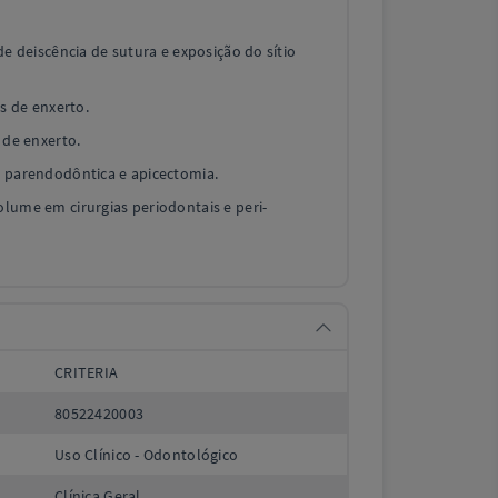
de deiscência de sutura e exposição do sítio
as de enxerto.
 de enxerto.
 parendodôntica e apicectomia.
lume em cirurgias periodontais e peri-
CRITERIA
80522420003
Uso Clínico - Odontológico
Clínica Geral