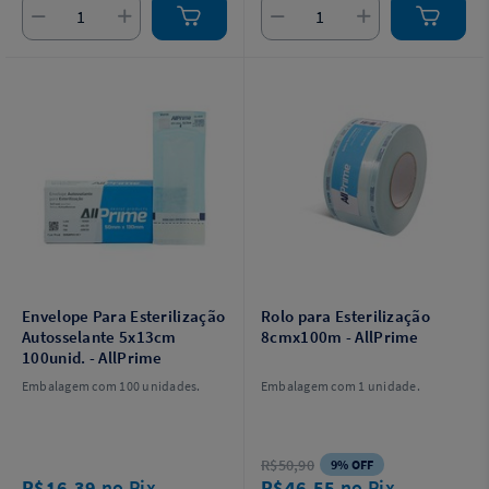
Envelope Para Esterilização
Rolo para Esterilização
Autosselante 5x13cm
8cmx100m - AllPrime
100unid. - AllPrime
Embalagem com 100 unidades.
Embalagem com 1 unidade.
R$50,90
9% OFF
R$16,39
no Pix
R$46,55
no Pix