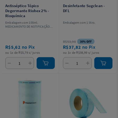
Antisséptico Tópico
Desinfetante Sugclean -
Degermante Riohex 2% -
DFL
Rioquímica
Embalagem com 100ml.
Embalagem com 1 litro.
MEDICAMENTO DE NOTIFICAÇÃO
SIMPLIFICADA RDC Anvisa Nº
107/2016. AFE Nº 1.01.520-1. SE
PERSISTIREM OS SINTOMAS, O
R$53,90
30% OFF
MÉDICO DEVERÁ SER CONSULTADO
R$5,62
no Pix
R$37,82
no Pix
É UM MEDICAMENTO. SEU USO
PODE TRAZER RISCOS. PROCURE O
ou 1x de R$5,79 s/ juros
ou 1x de R$38,99 s/ juros
MÉDICO E O FARMACÊUTICO. LEIA A
BULA