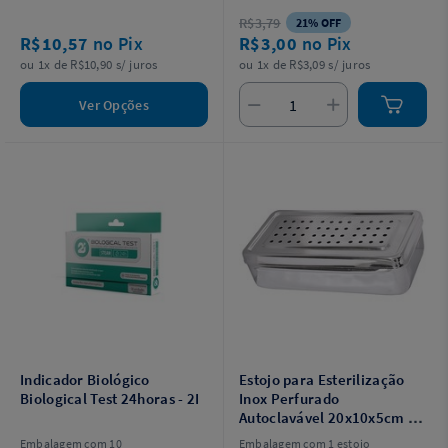
NOTIFICAÇÃO SIMPLIFICADA RDC
R$3,79
21% OFF
Anvisa Nº 107/2016. AFE Nº
R$10,57
no Pix
R$3,00
no Pix
1.01.520-1.SE PERSISTIREM OS
SINTOMAS, O MÉDICO DEVERÁ SER
ou 1x de R$10,90 s/ juros
ou 1x de R$3,09 s/ juros
CONSULTADOÉ UM MEDICAMENTO.
SEU USO PODE TRAZER RISCOS.
PROCURE O MÉDICO E O
Ver Opções
FARMACÊUTICO. LEIA A BULA
Indicador Biológico
Estojo para Esterilização
Biological Test 24horas - 2I
Inox Perfurado
Autoclavável 20x10x5cm -
Golgran GG
Embalagem com 10
Embalagem com 1 estojo