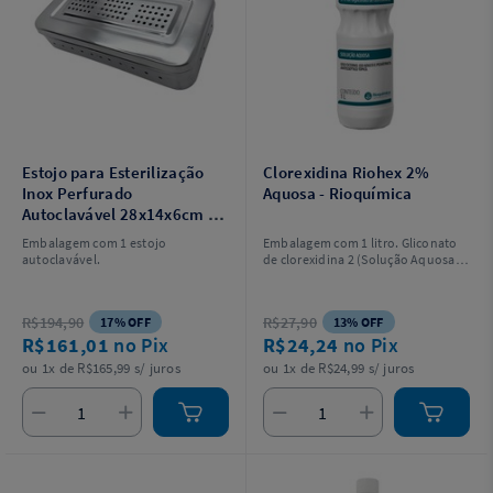
Estojo para Esterilização
Clorexidina Riohex 2%
Inox Perfurado
Aquosa - Rioquímica
Autoclavável 28x14x6cm -
Golgran GG
Embalagem com 1 estojo
Embalagem com 1 litro. Gliconato
autoclavável.
de clorexidina 2 (Solução Aquosa).
MEDICAMENTO DE NOTIFICAÇÃO
SIMPLIFICADA RDC Anvisa Nº
107/2016. AFE Nº 1.01.520-1. SE
R$194,90
R$27,90
17% OFF
13% OFF
PERSISTIREM OS SINTOMAS, O
R$161,01
no Pix
R$24,24
no Pix
MÉDICO DEVERÁ SER CONSULTADO
É UM MEDICAMENTO. SEU USO
ou 1x de R$165,99 s/ juros
ou 1x de R$24,99 s/ juros
PODE TRAZER RISCOS. PROCURE O
MÉDICO E O FARMACÊUTICO. LEIA A
BULA