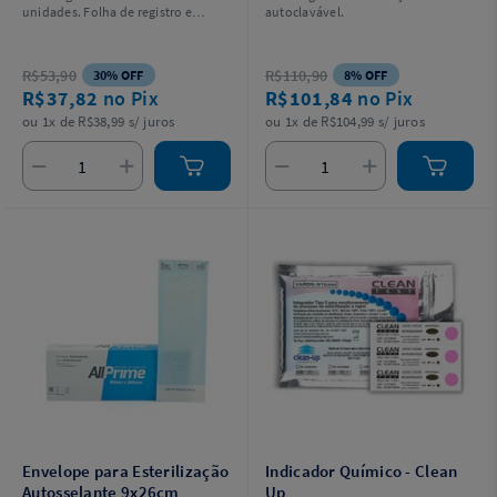
unidades. Folha de registro e
autoclavável.
certificado disponíveis via QR Code
na embalagem.
R$53,90
R$110,90
30% OFF
8% OFF
R$37,82
no Pix
R$101,84
no Pix
ou 1x de R$38,99 s/ juros
ou 1x de R$104,99 s/ juros
Envelope para Esterilização
Indicador Químico - Clean
Autosselante 9x26cm
Up