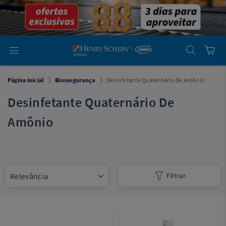
em
Dental
Cremer -
Henry Schein
Laboratório
Laboratório
Ajuda
Você está
Página inicial
Biossegurança
Desinfetante Quaternário De Amônio
em
Dental
Cremer -
Desinfetante Quaternário De
Henry Schein
Equipamentos
Amônio
Equipamentos
Você está
em
Dental
Filtrar
Cremer
Simples
Dental
Software
Odontológico