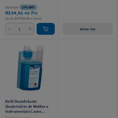
embalagens para armazenamento
de moldes desinfetados.
R$47,90
27% OFF
R$34,91
no Pix
ou 1x de R$35,99 s/ juros
Avise-me
Refil Desinfetante
Quaternário de Moldes e
Instrumentais Cavex
Impresafe 1L - Cavex