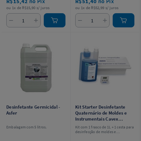
R$15,42
no Pix
R$51,40
no Pix
ou 1x de R$15,90 s/ juros
ou 1x de R$52,99 s/ juros
Desinfetante Germicidal -
Kit Starter Desinfetante
Asfer
Quaternário de Moldes e
Instrumentais Cavex
Impresafe - Cavex
Embalagem com 5 litros.
Kit com 1 frasco de 1L + 1 cesta para
desinfecção de moldes e
instrumentais + 1 timer + 50