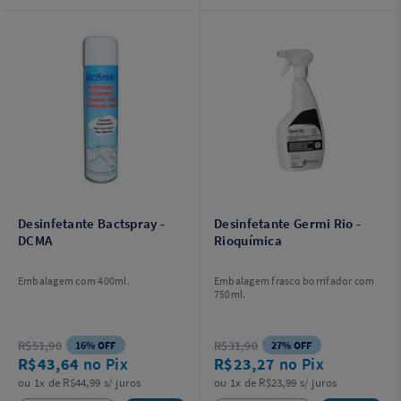
Desinfetante Bactspray -
Desinfetante Germi Rio -
DCMA
Rioquímica
Embalagem com 400ml.
Embalagem frasco borrifador com
750ml.
R$51,90
R$31,90
16% OFF
27% OFF
R$43,64
no Pix
R$23,27
no Pix
ou 1x de R$44,99 s/ juros
ou 1x de R$23,99 s/ juros