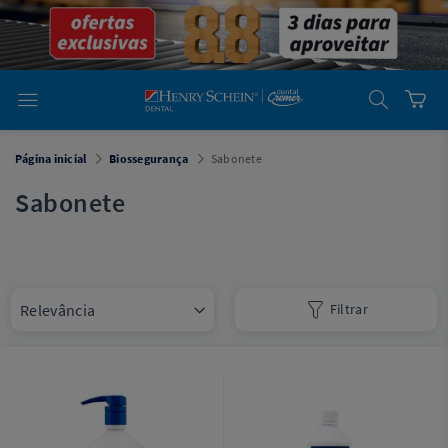
em
Dental
Cremer -
Henry Schein
Laboratório
Laboratório
Ajuda
Você está
Página inicial
Biossegurança
Sabonete
em
Dental
Cremer -
Sabonete
Henry Schein
Equipamentos
Equipamentos
Filtrar
Você está
em
Dental
Cremer
Simples
Dental
Software
Odontológico