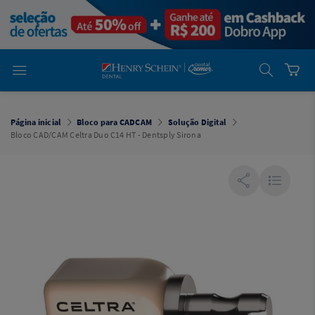
em
Dental
Cremer -
Henry Schein
Laboratório
Laboratório
Ajuda
Você está
em
Dental
Página inicial
Bloco para CADCAM
Solução Digital
Cremer -
Bloco CAD/CAM Celtra Duo C14 HT - Dentsply Sirona
Henry Schein
Equipamentos
Equipamentos
Você está
em
Dental
Cremer
Simples
Dental
Software
Odontológico