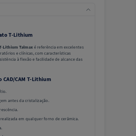
ato T-Lithium
 T-Lithium Talmax
é referência em excelentes
atórios e clínicas, com características
istência à flexão e facilidade de alcance das
co CAD/CAM T-Lithium
tio.
gem antes da cristalização.
rescência.
r realizada em qualquer forno de cerâmica.
a.