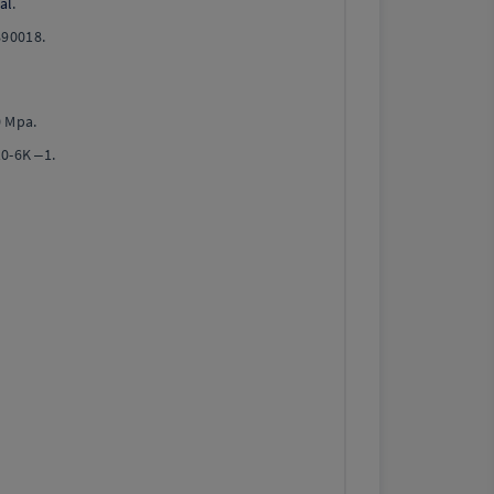
al
.
890018.
0 Mpa.
10-6K –1.