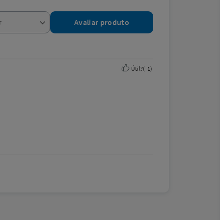
Avaliar produto
Útil?
(
-1
)