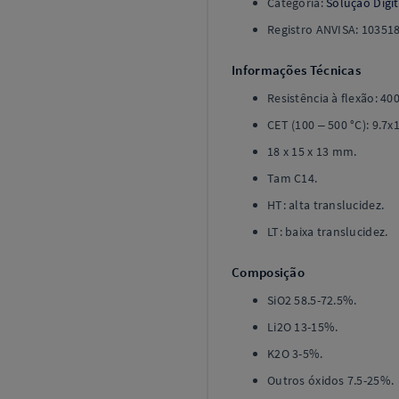
Categoria:
Solução Digit
Registro ANVISA: 10351
Informações Técnicas
Resistência à flexão: 40
CET (100 – 500 °C): 9.7x
18 x 15 x 13 mm.
Tam C14.
HT: alta translucidez.
LT: baixa translucidez.
Composição
SiO2 58.5-72.5%.
Li2O 13-15%.
K2O 3-5%.
Outros óxidos 7.5-25%.