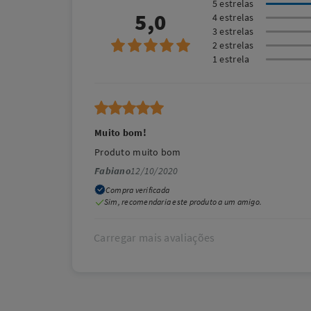
5 estrelas
5,0
4 estrelas
3 estrelas
2 estrelas
1 estrela
Muito bom!
Produto muito bom
Fabiano
12/10/2020
Compra verificada
Sim, recomendaria este produto a um amigo.
Carregar mais avaliações