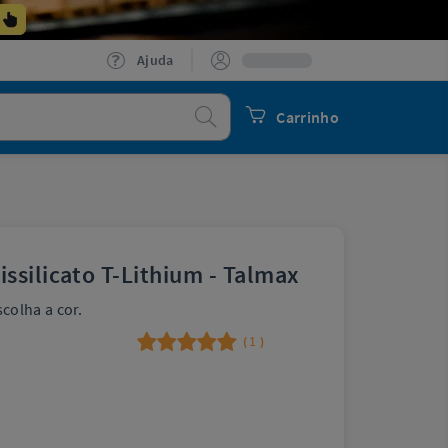
Ajuda
Procurar
Carrinho
ssilicato T-Lithium - Talmax
colha a cor.
1
(
)