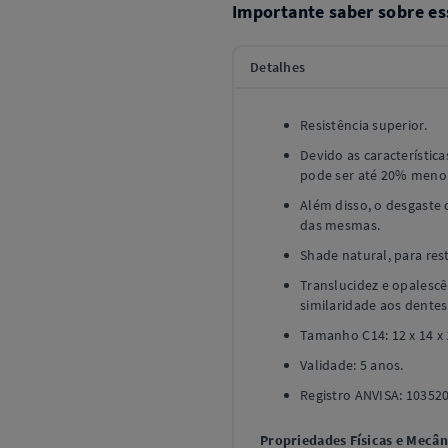
Importante saber sobre es
Detalhes
Resistência superior.
Devido as característic
pode ser até 20% menor
Além disso, o desgaste 
das mesmas.
Shade natural, para rest
Translucidez e opalesc
similaridade aos dentes
Tamanho C14: 12 x 14 x 1
Validade: 5 anos.
Registro ANVISA: 10352
Propriedades Físicas e Mecân