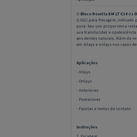
O
Bloco Rosetta SM LT C14
da
O
(LiSi2) para fresagem, indicado
pura. Seu uso proporciona restau
sua translucidez e opalescência
aos dentes naturais. Além de res
em inlays e onlays nos casos d
Aplicações
- Inlays
- Onlays
- Anteriores
- Posteriores
- Facetas e lentes de contato
Instruções
1. Escanear.