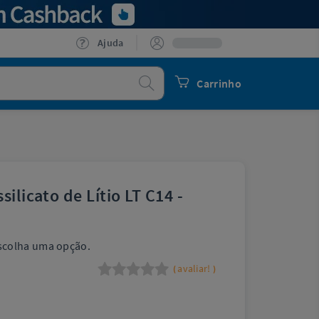
Ajuda
Procurar
Carrinho
ilicato de Lítio LT C14 -
scolha uma opção.
avaliar!
(
)