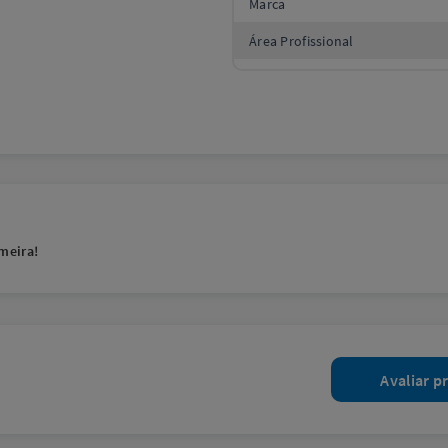
Marca
Área Profissional
meira!
Avaliar p