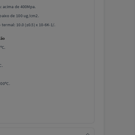
a: acima de 400Mpa.
Abaixo de 100 ug/cm2.
termal: 10.0 (±0.5) x 10-6K-1/.
ção
ºC.
.
C.
700ºC.