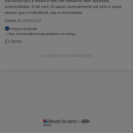
não solta fácil a resina e tem um tamanho bem aceitável,
intermediário. O kit com 10 casos normalmente sai com o custo
menor que o individual. Uso e recomendo
Carlos S.
14/09/2019
Compra verificada
Sim, recomendaria este produto a um amigo.
Útil?
(
0
)
Carregar mais avaliações