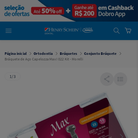
em
Dental
Cremer -
Henry Schein
Laboratório
Laboratório
Ajuda
Você está
em
Dental
Página inicial
Ortodontia
Bráquetes
Conjunto Bráquete
Cremer -
Bráquete de Aço Capelozza Max I 022 Kit - Morelli
Henry Schein
Equipamentos
1/3
Equipamentos
Você está
em
Dental
Cremer
Simples
Dental
Software
Odontológico