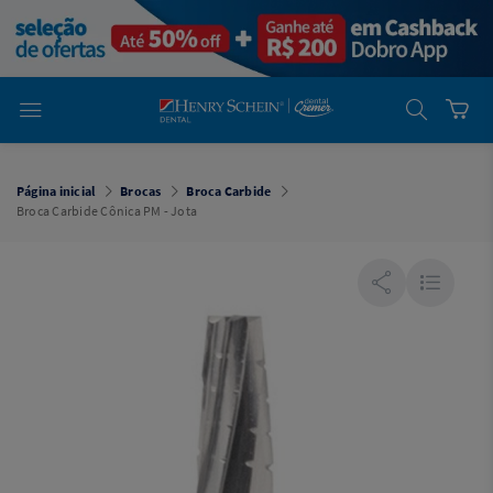
em
Dental
Cremer -
Henry Schein
Laboratório
Laboratório
Ajuda
Você está
em
Dental
Página inicial
Brocas
Broca Carbide
Cremer -
Broca Carbide Cônica PM - Jota
Henry Schein
Equipamentos
Equipamentos
Você está
em
Dental
Cremer
Simples
Dental
Software
Odontológico