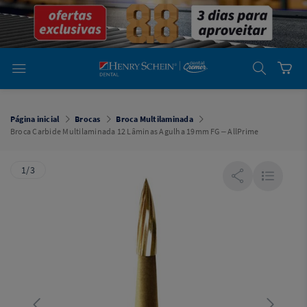
em
Dental
Cremer -
Henry Schein
Laboratório
Laboratório
Ajuda
Você está
em
Dental
Página inicial
Brocas
Broca Multilaminada
Cremer -
Broca Carbide Multilaminada 12 Lâminas Agulha 19mm FG – AllPrime
Henry Schein
Equipamentos
1/3
Equipamentos
Você está
em
Dental
Cremer
Simples
Dental
Software
Odontológico