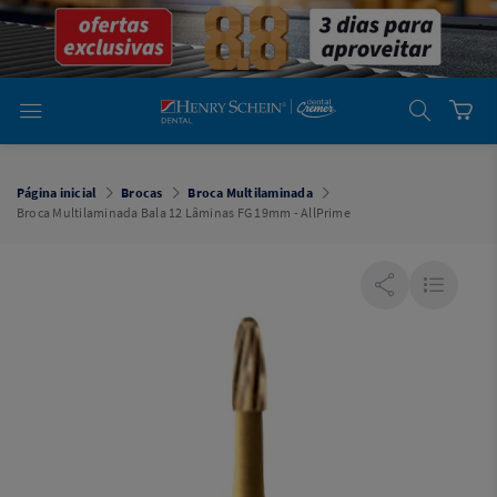
em
Dental
Cremer -
Henry Schein
Laboratório
Laboratório
Ajuda
Você está
em
Dental
Página inicial
Brocas
Broca Multilaminada
Cremer -
Broca Multilaminada Bala 12 Lâminas FG 19mm - AllPrime
Henry Schein
Equipamentos
Equipamentos
Você está
em
Dental
Cremer
Simples
Dental
Software
Odontológico