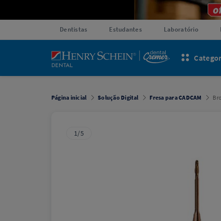
Dentistas
Estudantes
Laboratório
Categor
Página inicial
Solução Digital
Fresa para CADCAM
Bro
1/5