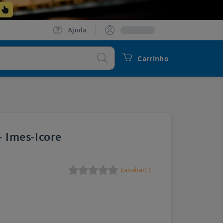
Ajuda
Procurar
Carrinho
- Imes-Icore
avaliar!
(
)