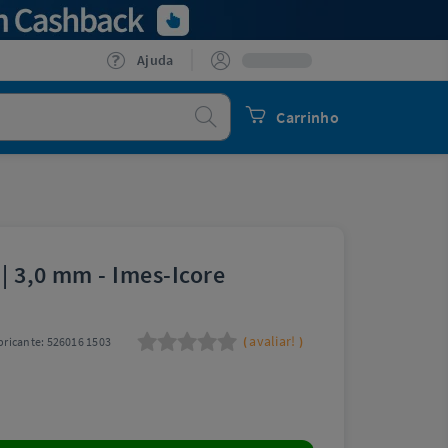
Ajuda
Procurar
Carrinho
 | 3,0 mm - Imes-Icore
avaliar!
ricante:
526016 1503
(
)