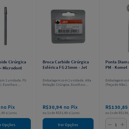
ide Cirúrgica
Broca Carbide Cirúrgica
Ponta Diama
Esférica FG 25mm - Jet
PM - Komet
 Microdont
om 1 unidade. FG
Embalagem com 1 unidade. Alta
Embalagem com
). Escolha o
Rotação Cirúrgica. Escolha o
(Peça de Mão).
modelo.
0
no Pix
R$30,94
no Pix
R$130,8
,90 s/ juros
ou 1x de R$31,90 s/ juros
ou 1x de R$134,
r Opções
Ver Opções