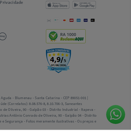
 Privacidade
RA 1000
ta Aguda - Blumenau - Santa Catarina - CEP 89051-001 |
e (Correlatos): 8.08.576-8, 8.10.706-3, Saneantes
e Oliveira, 90 - Galpão 03 - Distrito Industrial - Itapeva -
trias Antônio Conrado de Oliveira, 90 - Galpão 04 - Distrito
de e Segurança - Fotos meramente ilustrativas - Os preços e