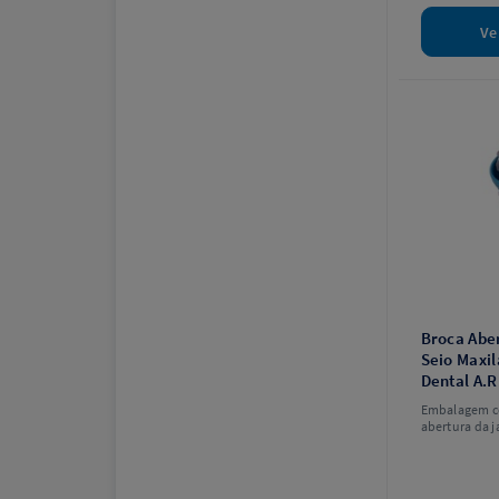
Ve
Broca Abe
Seio Maxil
Dental A.R
Embalagem c
abertura da j
maxilar.