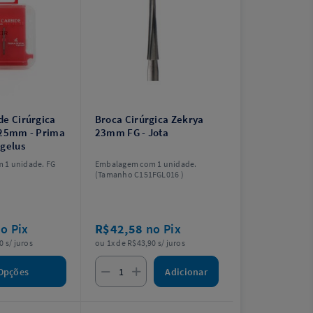
de Cirúrgica
Broca Cirúrgica Zekrya
 25mm - Prima
23mm FG - Jota
ngelus
 1 unidade. FG
Embalagem com 1 unidade.
(Tamanho C151FGL016 )
o Pix
R$42,58
no Pix
0 s/ juros
ou 1x de R$43,90 s/ juros
Adicionar
Opções