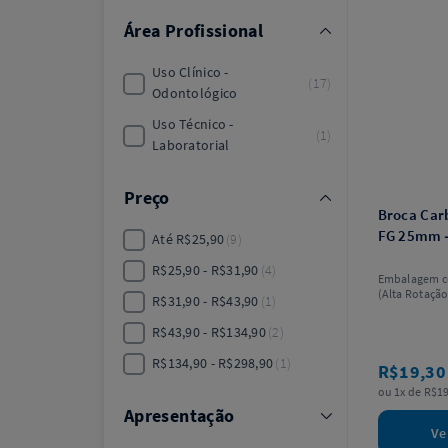
Área Profissional
Uso Clínico -
17
Odontológico
Uso Técnico -
1
Laboratorial
Preço
Broca Carb
FG 25mm –
Até R$25,90
9
R$25,90 - R$31,90
4
Embalagem c
(Alta Rotação
R$31,90 - R$43,90
1
modelo.
R$43,90 - R$134,90
2
R$134,90 - R$298,90
1
R$19,3
ou 1x de R$19
Apresentação
Ve