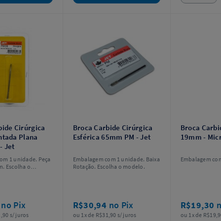
ide Cirúrgica
Broca Carbide Cirúrgica
Broca Carbi
ntada Plana
Esférica 65mm PM - Jet
19mm - Mic
 Jet
om 1 unidade. Peça
Embalagem com 1 unidade. Baixa
Embalagem com
. Escolha o
Rotação. Escolha o modelo.
4
no Pix
R$30,94
no Pix
R$19,30
n
,90 s/ juros
ou 1x de R$31,90 s/ juros
ou 1x de R$19,9