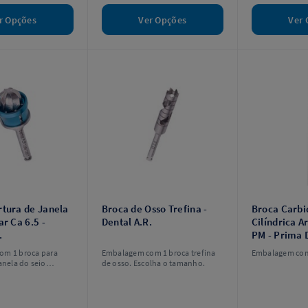
r Opções
Ver Opções
Ver 
rtura de Janela
Broca de Osso Trefina -
Broca Carbi
ar Ca 6.5 -
Dental A.R.
Cilíndrica 
.
PM - Prima 
Angelus
om 1 broca para
Embalagem com 1 broca trefina
Embalagem com
anela do seio
de osso. Escolha o tamanho.