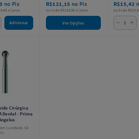
93
no Pix
R$121,15
no Pix
R$15,42
n
9,45 s/ juros
ou 1x de R$124,90 s/ juros
ou 1x de R$15,9
Adicionar
Ver Opções
ide Cirúrgica
A Dental - Prima
Angelus
om 1 unidade. CA
o).