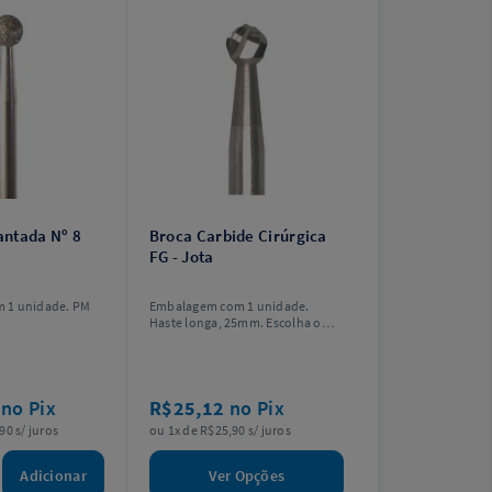
ntada Nº 8
Broca Carbide Cirúrgica
FG - Jota
 1 unidade. PM
Embalagem com 1 unidade.
Haste longa, 25mm. Escolha o
modelo.
5
no Pix
R$25,12
no Pix
90 s/ juros
ou 1x de R$25,90 s/ juros
Adicionar
Ver Opções