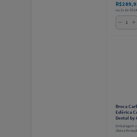
R$289,
ou 2x de R$14
Broca Carb
Esférica C
Dental by 
Embalagem c
(Baixa Rotaçã