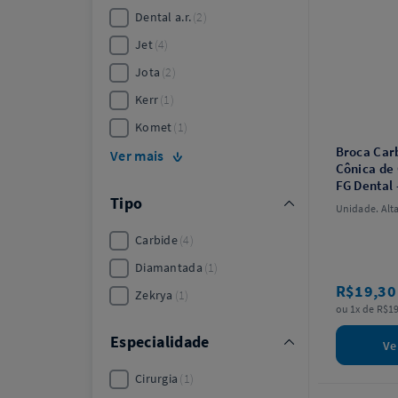
Dental a.r.
2
Jet
4
Jota
2
Kerr
1
Komet
1
Broca Carb
Ver mais
Cônica de
FG Dental 
Tipo
by Angelu
Unidade. Alt
Carbide
4
Diamantada
1
R$19,3
Zekrya
1
ou 1x de R$19
Especialidade
Ve
Cirurgia
1