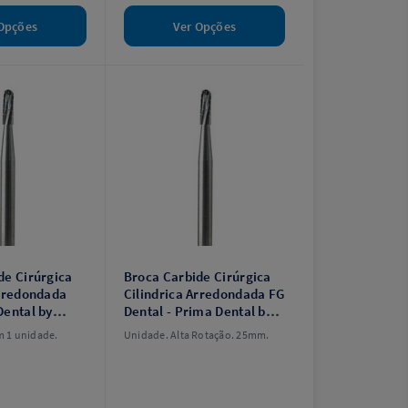
Opções
Ver Opções
de Cirúrgica
Broca Carbide Cirúrgica
Arredondada
Cilindrica Arredondada FG
Dental by
Dental - Prima Dental by
Angelus
 1 unidade.
Unidade. Alta Rotação. 25mm.