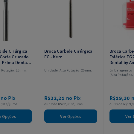
ide Cirúrgica
Broca Carbide Cirúrgica
Broca Carbi
 Corte Cruzado
FG - Kerr
Esférica FG
- Prima Dental
Dental by A
s
a Rotação. 25mm.
Unidade. Alta Rotação. 25mm.
Embalagem com
(Alta Rotação).
0
no Pix
R$22,21
no Pix
R$19,30
n
,90 s/ juros
ou 1x de R$22,90 s/ juros
ou 1x de R$19,9
r Opções
Ver Opções
Ver 