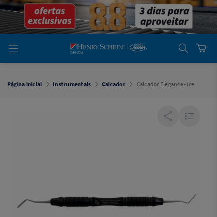
em
Dental
Cremer -
Henry Schein
Laboratório
Laboratório
Ajuda
Você está
em
Dental
Página inicial
Instrumentais
Calcador
Calcador Elegance - Ice
Cremer -
Henry Schein
Equipamentos
Equipamentos
Você está
em
Dental
Cremer
Simples
Dental
Software
Odontológico