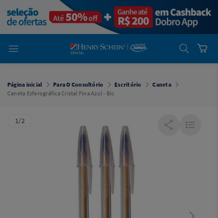
em
Dental
Cremer -
Henry Schein
Laboratório
Laboratório
Ajuda
Você está
em
Dental
Página inicial
Para O Consultório
Escritório
Caneta
Cremer -
Caneta Esferográfica Cristal Fina Azul - Bic
Henry Schein
Equipamentos
1/2
Equipamentos
Você está
em
Dental
Cremer
Simples
Dental
Software
Odontológico