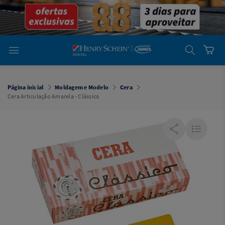
em
Dental
Cremer -
Henry Schein
Laboratório
Laboratório
Ajuda
Você está
em
Dental
Página inicial
Moldagem e Modelo
Cera
Cremer -
Cera Articulação Amarela - Clássico
Henry Schein
Equipamentos
Equipamentos
Você está
em
Dental
Cremer
Simples
Dental
Software
Odontológico