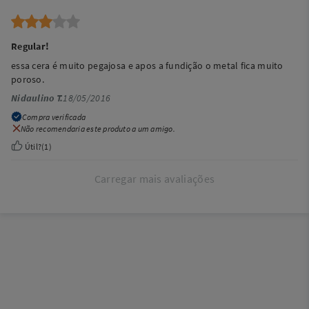
Regular!
essa cera é muito pegajosa e apos a fundição o metal fica muito
poroso.
Nidaulino T.
18/05/2016
Compra verificada
Não recomendaria este produto a um amigo.
Útil?
(
1
)
Carregar mais avaliações