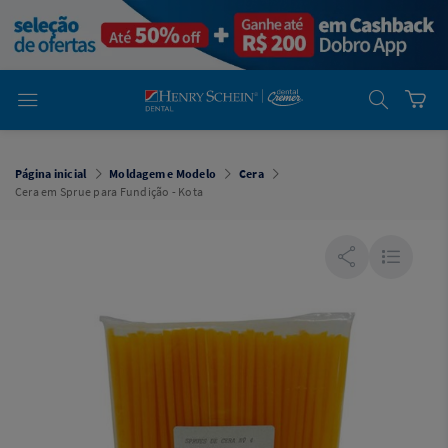
em
Dental
Cremer -
Henry Schein
Laboratório
Laboratório
Ajuda
Você está
em
Dental
Página inicial
Moldagem e Modelo
Cera
Cremer -
Cera em Sprue para Fundição - Kota
Henry Schein
Equipamentos
Equipamentos
Você está
em
Dental
Cremer
Simples
Dental
Software
Odontológico