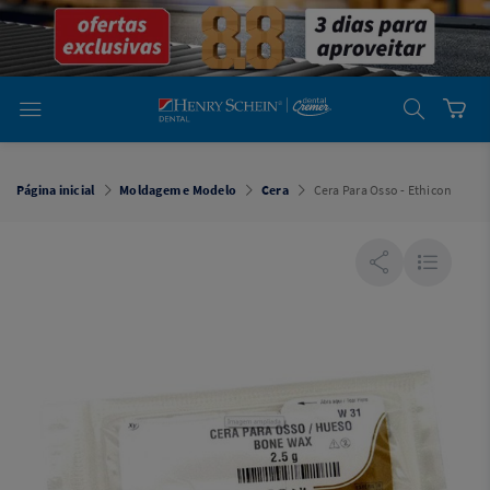
em
Dental
Cremer -
Henry Schein
Laboratório
Laboratório
Ajuda
Você está
em
Dental
Página inicial
Moldagem e Modelo
Cera
Cera Para Osso - Ethicon
Cremer -
Henry Schein
Equipamentos
Equipamentos
Você está
em
Dental
Cremer
Simples
Dental
Software
Odontológico