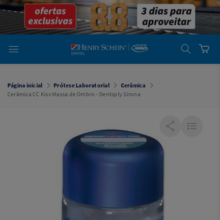
em
Dental
Cremer -
Henry Schein
Laboratório
Laboratório
Ajuda
Você está
em
Dental
Página inicial
Prótese Laboratorial
Cerâmica
Cremer -
Cerâmica CC Kiss Massa de Ombro - Dentsply Sirona
Henry Schein
Equipamentos
Equipamentos
Você está
em
Dental
Cremer
Simples
Dental
Software
Odontológico