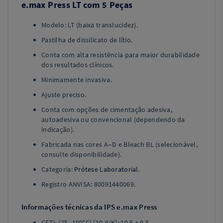
e.max Press LT com 5 Peças
Modelo: LT (baixa translucidez).
Pastilha de dissilicato de lítio.
Conta com alta resistência para maior durabilidade
dos resultados clínicos.
Minimamente invasiva.
Ajuste preciso.
Conta com opções de cimentação adesiva,
autoadesiva ou convencional (dependendo da
indicação).
Fabricada nas cores A–D e Bleach BL (selecionável,
consulte disponibilidade).
Categoria:
Prótese Laboratorial
.
Registro ANVISA: 80091440069.
Informações técnicas da IPS e.max Press
CETL (25–100°C) [10-6/K]: 10,5 ± 0,5.