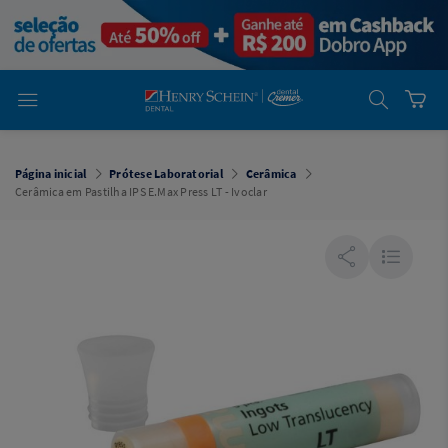
em
Dental
Cremer -
Henry Schein
Laboratório
Laboratório
Ajuda
Você está
em
Dental
Página inicial
Prótese Laboratorial
Cerâmica
Cremer -
Cerâmica em Pastilha IPS E.Max Press LT - Ivoclar
Henry Schein
Equipamentos
Equipamentos
Você está
em
Dental
Cremer
Simples
Dental
Software
Odontológico